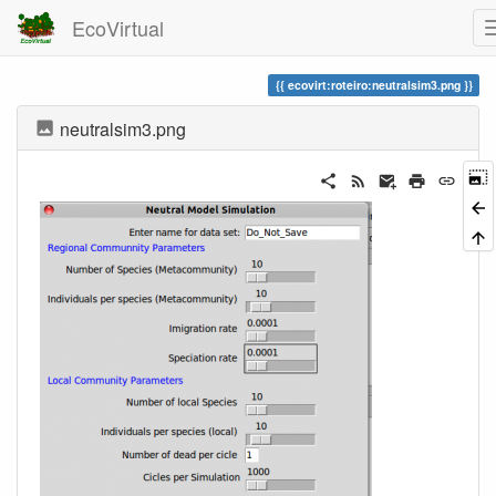
EcoVirtual
ecovirt:roteiro:neutralsim3.png
neutralsim3.png