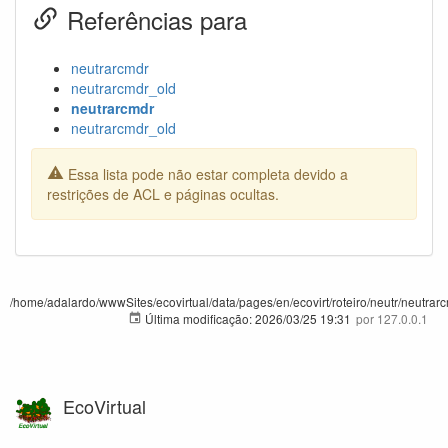
Referências para
neutrarcmdr
neutrarcmdr_old
neutrarcmdr
neutrarcmdr_old
Essa lista pode não estar completa devido a
restrições de ACL e páginas ocultas.
/home/adalardo/wwwSites/ecovirtual/data/pages/en/ecovirt/roteiro/neutr/neutrarc
Última modificação:
2026/03/25 19:31
por
127.0.0.1
EcoVirtual