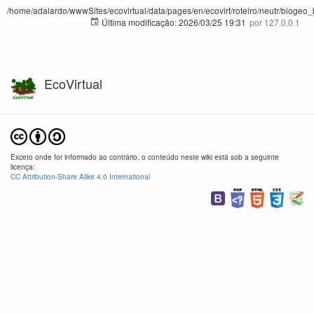
/home/adalardo/wwwSites/ecovirtual/data/pages/en/ecovirt/roteiro/neutr/biogeo_
Última modificação:
2026/03/25 19:31
por
127.0.0.1
EcoVirtual
Exceto onde for informado ao contrário, o conteúdo neste wiki está sob a seguinte
licença:
CC Attribution-Share Alike 4.0 International