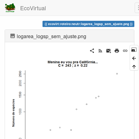
EcoVirtual
ecovirt:roteiro:neutr:logarea_logsp_sem_ajuste.png
logarea_logsp_sem_ajuste.png