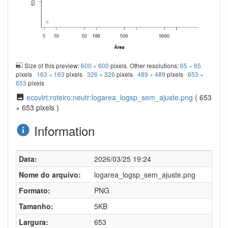
Size of this preview:
600 × 600
pixels. Other resolutions:
65 × 65
pixels
163 × 163
pixels
326 × 326
pixels
489 × 489
pixels
653 ×
653
pixels
ecovirt:roteiro:neutr:logarea_logsp_sem_ajuste.png
( 653
× 653 pixels )
Information
Data:
2026/03/25 19:24
Nome do arquivo:
logarea_logsp_sem_ajuste.png
Formato:
PNG
Tamanho:
5KB
Largura:
653