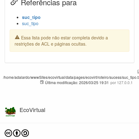
Referências para
suc_tipo
suc_tipo
Essa lista pode não estar completa devido a
restrições de ACL e páginas ocultas.
/home/adalardo/wwwSites/ecovirtual/data/pages/ecovirt/roteiro/sucess/suc_tipo.t
Última modificação:
2026/03/25 19:31
por
127.0.0.1
EcoVirtual