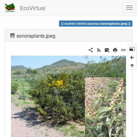
EcoVirtual
ecovirt:roteiro:sucess:sonoraplants.jpeg
sonoraplants.jpeg