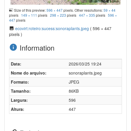
Size of this preview:
596 × 447
pixels. Other resolutions:
59 × 44
pixels
149 × 111
pixels
298 × 223
pixels
447 × 335
pixels
596 ×
447
pixels
ecovirt:roteiro:sucess:sonoraplants.jpeg
( 596 × 447
pixels )
Information
Data:
2026/03/25 19:24
Nome do arquivo:
sonoraplants.jpeg
Formato:
JPEG
Tamanho:
86KB
Largura:
596
Altura:
447