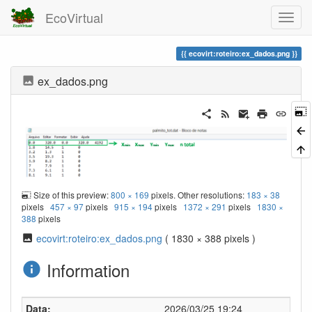
EcoVirtual
ecovirt:roteiro:ex_dados.png
ex_dados.png
Size of this preview:
800 × 169
pixels. Other resolutions:
183 × 38
pixels
457 × 97
pixels
915 × 194
pixels
1372 × 291
pixels
1830 ×
388
pixels
ecovirt:roteiro:ex_dados.png
( 1830 × 388 pixels )
Information
Data:
2026/03/25 19:24