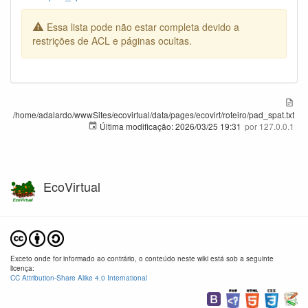
Essa lista pode não estar completa devido a
restrições de ACL e páginas ocultas.
/home/adalardo/wwwSites/ecovirtual/data/pages/ecovirt/roteiro/pad_spat.txt
Última modificação:
2026/03/25 19:31
por
127.0.0.1
EcoVirtual
Exceto onde for informado ao contrário, o conteúdo neste wiki está sob a seguinte
licença:
CC Attribution-Share Alike 4.0 International