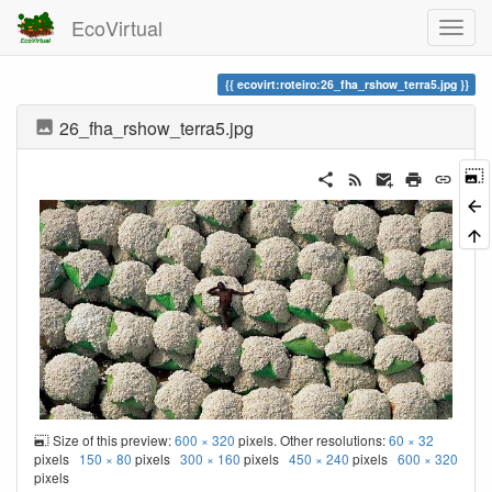
EcoVirtual
ecovirt:roteiro:26_fha_rshow_terra5.jpg
26_fha_rshow_terra5.jpg
Size of this preview:
600 × 320
pixels. Other resolutions:
60 × 32
pixels
150 × 80
pixels
300 × 160
pixels
450 × 240
pixels
600 × 320
pixels