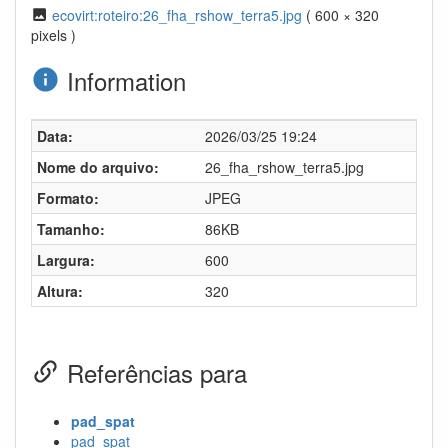
ecovirt:roteiro:26_fha_rshow_terra5.jpg
( 600 × 320
pixels )
Information
Data:
2026/03/25 19:24
Nome do arquivo:
26_fha_rshow_terra5.jpg
Formato:
JPEG
Tamanho:
86KB
Largura:
600
Altura:
320
Referências para
pad_spat
pad_spat