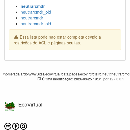
neutrarcmdr
neutrarcmdr_old
neutrarcmdr
neutrarcmdr_old
Essa lista pode não estar completa devido a
restrições de ACL e páginas ocultas.
/home/adalardo/wwwSites/ecovirtual/data/pages/ecovirt/roteiro/neutr/neutrarcmdr.
Última modificação:
2026/03/25 19:31
por
127.0.0.1
EcoVirtual