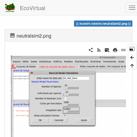
EcoVirtual
ecovirt:roteiro:neutralsim2.png
neutralsim2.png