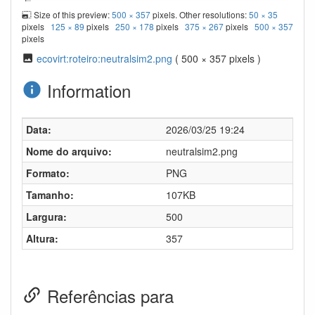
Size of this preview:
500 × 357
pixels. Other resolutions:
50 × 35
pixels
125 × 89
pixels
250 × 178
pixels
375 × 267
pixels
500 × 357
pixels
ecovirt:roteiro:neutralsim2.png
( 500 × 357 pixels )
Information
Data:
2026/03/25 19:24
Nome do arquivo:
neutralsim2.png
Formato:
PNG
Tamanho:
107KB
Largura:
500
Altura:
357
Referências para