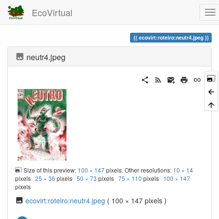
EcoVirtual
ecovirt:roteiro:neutr4.jpeg
neutr4.jpeg
Size of this preview:
100 × 147
pixels. Other resolutions:
10 × 14
pixels
25 × 36
pixels
50 × 73
pixels
75 × 110
pixels
100 × 147
pixels
ecovirt:roteiro:neutr4.jpeg
( 100 × 147 pixels )