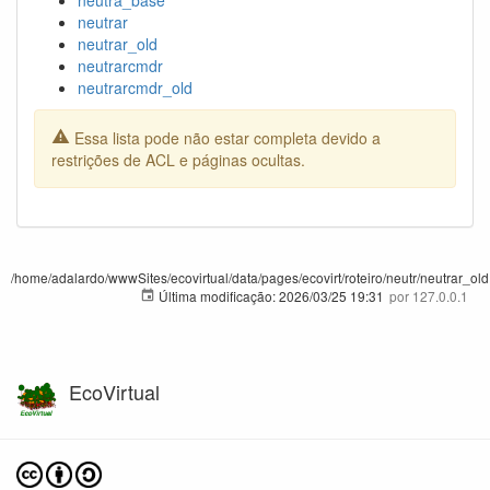
neutrar
neutrar_old
neutrarcmdr
neutrarcmdr_old
Essa lista pode não estar completa devido a
restrições de ACL e páginas ocultas.
/home/adalardo/wwwSites/ecovirtual/data/pages/ecovirt/roteiro/neutr/neutrar_old.
Última modificação:
2026/03/25 19:31
por
127.0.0.1
EcoVirtual