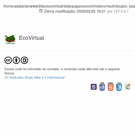
/home/adalardo/wwwSites/ecovirtual/data/pages/ecovirt/roteiro/neutr/biogeo_bas
Última modificação:
2026/03/25 19:31
por
127.0.0.1
EcoVirtual
Exceto onde for informado ao contrário, o conteúdo neste wiki está sob a seguinte
licença:
CC Attribution-Share Alike 4.0 International