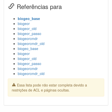
Referências para
biogeo_base
biogeor
biogeor_old
biogeor_passo
biogeorcmdr
biogeorcmdr_old
biogeo_base
biogeor
biogeor_old
biogeor_passo
biogeorcmdr
biogeorcmdr_old
Essa lista pode não estar completa devido a
restrições de ACL e páginas ocultas.