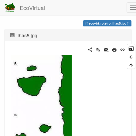
EcoVirtual
ecovirt:roteiro:ilhas5.jpg
ilhas5.jpg