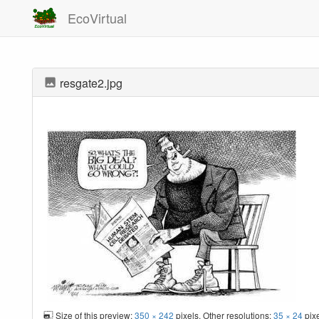
EcoVirtual
resgate2.jpg
Size of this preview:
350 × 242
pixels. Other resolutions:
35 × 24
pix