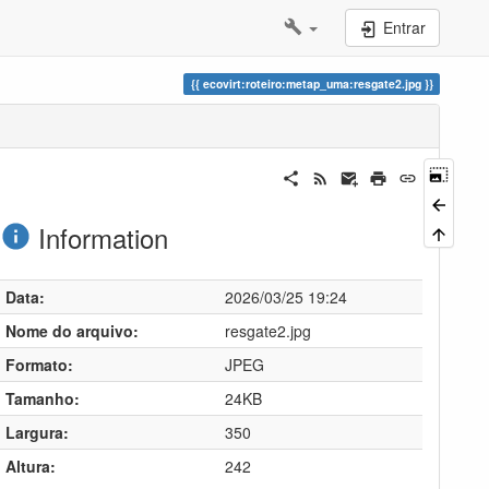
Entrar
ecovirt:roteiro:metap_uma:resgate2.jpg
Information
Data:
2026/03/25 19:24
Nome do arquivo:
resgate2.jpg
Formato:
JPEG
Tamanho:
24KB
Largura:
350
Altura:
242