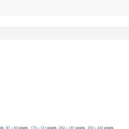
els
87 × 60
pixels
175 × 121
pixels
262 × 181
pixels
350 × 242
pixels