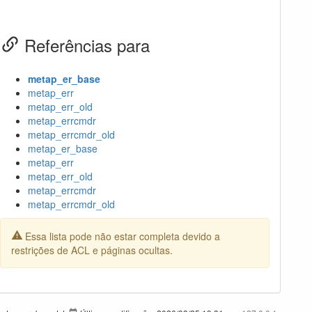
Referências para
metap_er_base
metap_err
metap_err_old
metap_errcmdr
metap_errcmdr_old
metap_er_base
metap_err
metap_err_old
metap_errcmdr
metap_errcmdr_old
Essa lista pode não estar completa devido a
restrições de ACL e páginas ocultas.