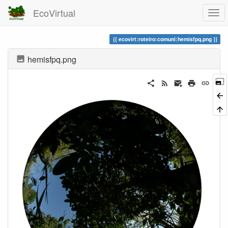
EcoVirtual
ecovirt:roteiro:comuni:hemisfpq.png
hemisfpq.png