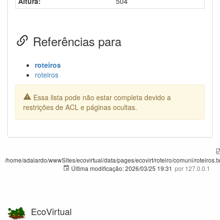
Altura:
504
Referências para
roteiros
roteiros
Essa lista pode não estar completa devido a
restrições de ACL e páginas ocultas.
/home/adalardo/wwwSites/ecovirtual/data/pages/ecovirt/roteiro/comuni/roteiros.tx
Última modificação:
2026/03/25 19:31
por
127.0.0.1
EcoVirtual