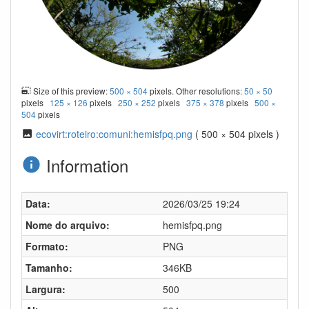
Size of this preview:
500 × 504
pixels. Other resolutions:
50 × 50
pixels
125 × 126
pixels
250 × 252
pixels
375 × 378
pixels
500 ×
504
pixels
ecovirt:roteiro:comuni:hemisfpq.png
( 500 × 504 pixels )
Information
Data:
2026/03/25 19:24
Nome do arquivo:
hemisfpq.png
Formato:
PNG
Tamanho:
346KB
Largura:
500