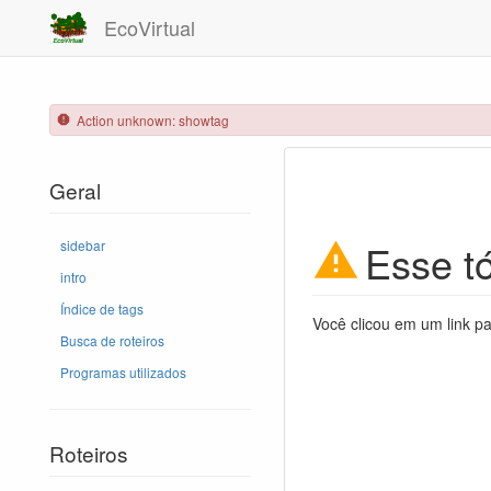
EcoVirtual
Action unknown: showtag
Geral
Esse tó
sidebar
intro
Índice de tags
Você clicou em um link pa
Busca de roteiros
Programas utilizados
Roteiros