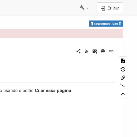
Entrar
tag:competicao
-lo usando o botão
Criar essa página
.