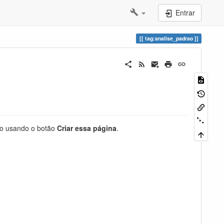
Entrar
tag:analise_padrao
-lo usando o botão
Criar essa página
.