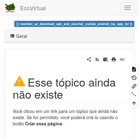
EcoVirtual
mostbet_uz_download_apk_and_skachat_yuklab_android_ios_app_for
Geral
Esse tópico ainda
não existe
Você clicou em um link para um tópico que ainda não
existe. Se for permitido, você poderá criá-lo usando o
botão
Criar essa página
.