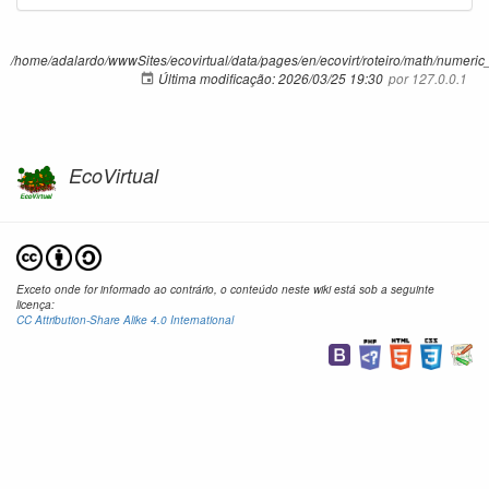
/home/adalardo/wwwSites/ecovirtual/data/pages/en/ecovirt/roteiro/math/numeric_
Última modificação:
2026/03/25 19:30
por
127.0.0.1
EcoVirtual
Exceto onde for informado ao contrário, o conteúdo neste wiki está sob a seguinte
licença:
CC Attribution-Share Alike 4.0 International