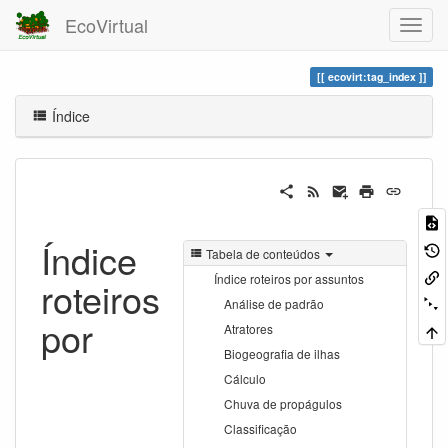
EcoVirtual
ecovirt:tag_index
Índice
Índice
Tabela de conteúdos
Índice roteiros por assuntos
roteiros
Análise de padrão
por
Atratores
Biogeografia de ilhas
Cálculo
Chuva de propágulos
Classificação