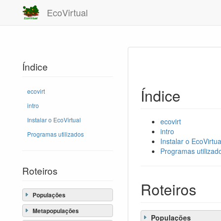
EcoVirtual
Índice
Índice
ecovirt
intro
Instalar o EcoVirtual
ecovirt
intro
Programas utilizados
Instalar o EcoVirtua
Programas utilizad
Roteiros
Roteiros
Populações
Metapopulações
Populações