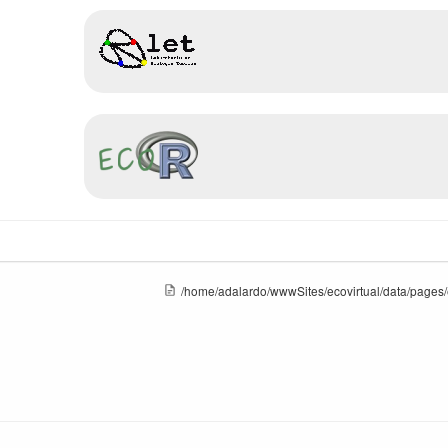
/home/adalardo/wwwSites/ecovirtual/data/pages/ec