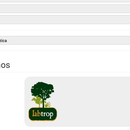
tica
nos