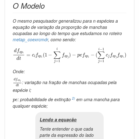
O Modelo
O mesmo pesquisador generalizou para
n
espécies a
equação de variação da proporção de manchas
ocupadas ao longo do tempo que estudamos no roteiro
metap_coexrcmdr
, como sendo:
d
f
s
p
i
d
t
=
c
i
f
s
p
i
(
1
−
∑
j
=
1
i
f
s
p
j
)
−
p
e
f
s
p
i
−
(
∑
j
=
1
i
−
1
c
j
f
s
p
j
f
s
p
i
)
−
1
i
i
d
f
∑
∑
s
p
i
=
(
1
−
)
−
−
(
)
c
f
f
p
e
f
c
f
f
i
s
p
s
p
s
p
j
s
p
s
p
i
j
i
j
i
d
t
=
1
=
1
j
j
Onde:
d
f
s
p
i
d
t
d
f
s
p
: variação na fração de manchas ocupadas pela
i
d
t
espécie
i
;
p
e
2)
: probabilidade de extinção
em uma mancha para
p
e
qualquer espécie;
Lendo a equação
Tente entender o que cada
parte da expressão do lado