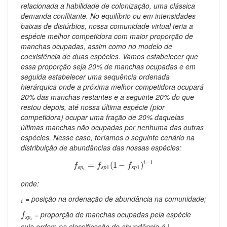
relacionada a habilidade de colonização, uma clássica
demanda conflitante. No equilíbrio ou em intensidades
baixas de distúrbios, nossa comunidade virtual teria a
espécie melhor competidora com maior proporção de
manchas ocupadas, assim como no modelo de
coexistência de duas espécies. Vamos estabelecer que
essa proporção seja 20% de manchas ocupadas e em
seguida estabelecer uma sequência ordenada
hierárquica onde a próxima melhor competidora ocupará
20% das manchas restantes e a seguinte 20% do que
restou depois, até nossa última espécie (pior
competidora) ocupar uma fração de 20% daquelas
últimas manchas não ocupadas por nenhuma das outras
espécies. Nesse caso, teríamos o seguinte cenário na
distribuição de abundâncias das nossas espécies:
f
s
p
i
=
f
s
p
1
(
1
−
f
s
p
1
)
i
−
1
−
1
=
(
1
−
)
i
f
f
f
1
1
s
p
s
p
s
p
i
onde:
i
= posição na ordenação de abundância na comunidade;
i
f
s
p
i
= proporção de manchas ocupadas pela espécie
f
s
p
i
cuja ordem na classificação de abundância é
i