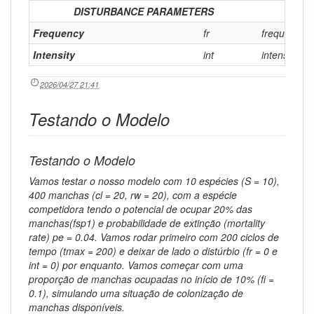
DISTURBANCE PARAMETERS
Frequency
fr
frequência:
Intensity
int
intensidade
2026/04/27 21:41
Testando o Modelo
Testando o Modelo
Vamos testar o nosso modelo com 10 espécies (S = 10),
400 manchas (cl = 20, rw = 20), com a espécie
competidora tendo o potencial de ocupar 20% das
manchas(fsp1) e probabilidade de extinção (mortality
rate) pe = 0.04. Vamos rodar primeiro com 200 ciclos de
tempo (tmax = 200) e deixar de lado o distúrbio (fr = 0 e
int = 0) por enquanto. Vamos começar com uma
proporção de manchas ocupadas no início de 10% (fi =
0.1), simulando uma situação de colonização de
manchas disponíveis.