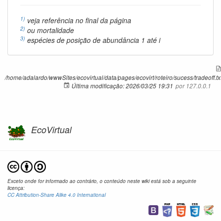
1)
veja referência no final da página
2)
ou mortalidade
3)
espécies de posição de abundância 1 até
i
/home/adalardo/wwwSites/ecovirtual/data/pages/ecovirt/roteiro/sucess/tradeoff.tx
Última modificação:
2026/03/25 19:31
por
127.0.0.1
EcoVirtual
Exceto onde for informado ao contrário, o conteúdo neste wiki está sob a seguinte
licença:
CC Attribution-Share Alike 4.0 International