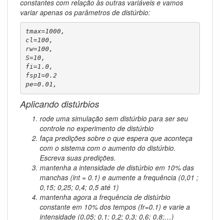
constantes com relação às outras variáveis e vamos
variar apenas os parâmetros de distúrbio:
tmax=1000,

cl=100,

rw=100,

S=10, 

fi=1.0, 

fsp1=0.2

pe=0.01,
Aplicando distúrbios
rode uma simulação sem distúrbio para ser seu
controle no experimento
de distúrbio
faça predições sobre o que espera que aconteça
com o sistema com o aumento do distúrbio.
Escreva suas predições.
mantenha a intensidade de distúrbio em 10% das
manchas (int = 0.1) e aumente a frequência (0,01 ;
0,15; 0,25; 0,4; 0,5 até 1)
mantenha agora a frequência de distúrbio
constante em 10% dos tempos (fr=0.1) e varie a
intensidade (0,05; 0,1; 0,2; 0,3; 0,6; 0,8;…)