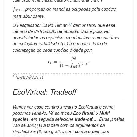
f
s
p
1
= proporção de manchas ocupadas pela espécie
f
1
s
p
mais abundante.
1)
O Pesquisador David Tilman
demonstrou que esse
cenário de distribuição de abundâncias é possível
quando todas as espécies experienciam a mesma taxa
p
e
de extinção/mortalidade (
) e quando a taxa de
p
e
colonização de cada espécie é dada por:
c
i
=
p
e
(
1
−
f
s
p
1
)
2
i
−
1
p
e
=
c
i
2
−
1
(
1
−
)
i
f
1
s
p
2026/04/27 21:41
EcoVirtual: Tradeoff
Vamos ver esse cenário inicial no EcoVirtual e como
podemos variá-lo. Vá ao menu
EcoVirtual > Multi
species
, em seguida selecione
trade-off…
. Duas janelas
irão se abrir,(1) a tabela com os argumentos da
simulação e (2) um gráfico com com a ordem das