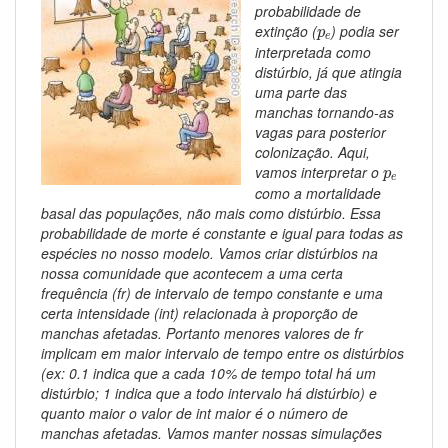
probabilidade de
p
e
extinção (
) podia ser
p
e
interpretada como
distúrbio, já que atingia
uma parte das
manchas tornando-as
vagas para posterior
colonização. Aqui,
p
e
vamos interpretar o
p
e
como a mortalidade
basal das populações, não mais como distúrbio. Essa
probabilidade de morte é constante e igual para todas as
espécies no nosso modelo. Vamos criar distúrbios na
nossa comunidade que acontecem a uma certa
frequência (
fr
) de intervalo de tempo constante e uma
certa intensidade (
int
) relacionada à proporção de
manchas afetadas. Portanto menores valores de
fr
implicam em maior intervalo de tempo entre os distúrbios
(ex: 0.1 indica que a cada 10% de tempo total há um
distúrbio; 1 indica que a todo intervalo há distúrbio) e
quanto maior o valor de
int
maior é o número de
manchas afetadas. Vamos manter nossas simulações