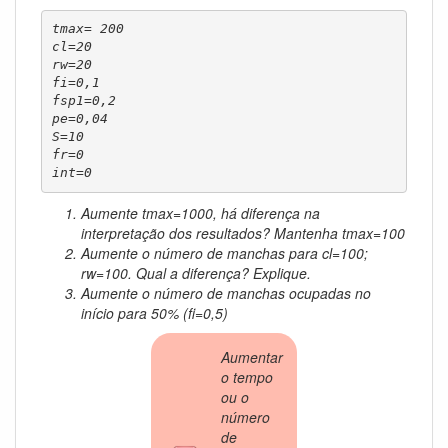
tmax= 200

cl=20

rw=20

fi=0,1

fsp1=0,2

pe=0,04

S=10

fr=0

int=0
Aumente tmax=1000, há diferença na
interpretação dos resultados? Mantenha tmax=100
Aumente o número de manchas para cl=100;
rw=100. Qual a diferença? Explique.
Aumente o número de manchas ocupadas no
início para 50% (fi=0,5)
Aumentar
o tempo
ou o
número
de