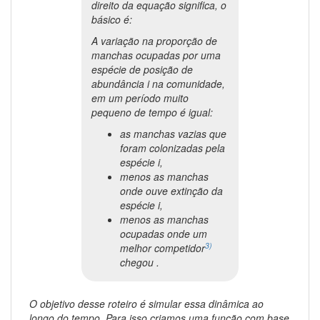
direito da equação significa, o
básico é:
A variação na proporção de
manchas ocupadas por uma
espécie de posição de
abundância
i
na comunidade,
em um período muito
pequeno de tempo é igual:
as manchas vazias que
foram colonizadas pela
espécie
i
,
menos as manchas
onde ouve extinção da
espécie
i
,
menos as manchas
ocupadas onde um
3)
melhor competidor
chegou .
O objetivo desse roteiro é simular essa dinâmica ao
longo do tempo. Para isso criamos uma função com base