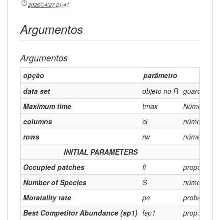
2026/04/27 21:41
Argumentos
Argumentos
opção
parâmetro
data set
objeto no R
guarda os r
Maximum time
tmax
Número de 
columns
cl
número de 
rows
rw
número de l
INITIAL PARAMETERS
Occupied patches
fi
proporção d
Number of Species
S
número de e
Moratality rate
pe
probabilida
Best Competitor Abundance (sp1)
fsp1
prop. manch