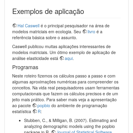
Exemplos de aplicação
Hal Caswell
é o principal pesquisador na área de
modelos matriciais em ecologia. Seu
livro
é a
referência básica sobre o assunto.
Caswell publicou muitas aplicações interessantes de
modelos matriciais. Um ótimo exemplo de aplicação de
análise elasticidade está
aqui
.
Programas
Neste roteiro fizemos os cálculos passo a passo e com
algumas aproximações numéricas para compreender os
conceitos. Na vida real pesquisadores usam ferramentas
computacionais que fazem os cálculos precisos e de um
jeito mais prático. Para saber mais veja a apresentação
ao pacote
popbio
do ambiente de programação
estatística
R
:
Stubben, C., & Milligan, B. (2007). Estimating and
analyzing demographic models using the popbio
package in R.
Journal of Statistical Software,