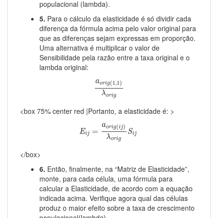
populacional (lambda).
5.
Para o cálculo da elasticidade é só dividir cada
diferença da fórmula acima pelo valor original para
que as diferenças sejam expressas em proporção.
Uma alternativa é multiplicar o valor de
Sensibilidade pela razão entre a taxa original e o
lambda original:
a
o
r
i
g
(
1
,
1
)
λ
o
r
i
g
a
(
1
,
1
)
o
r
i
g
λ
o
r
i
g
<box 75% center red |Portanto, a elasticidade é: >
E
i
j
=
a
o
r
i
g
(
i
j
)
λ
o
r
i
g
S
i
j
a
(
)
o
r
i
g
i
j
=
E
S
i
j
i
j
λ
o
r
i
g
</box>
6.
Então, finalmente, na “Matriz de Elasticidade”,
monte, para cada célula, uma fórmula para
calcular a Elasticidade, de acordo com a equação
indicada acima. Verifique agora qual das células
produz o maior efeito sobre a taxa de crescimento
populacional(lambda).