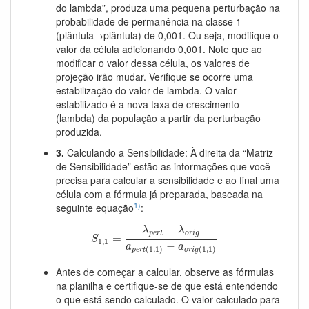
do lambda”, produza uma pequena perturbação na
probabilidade de permanência na classe 1
(plântula→plântula) de 0,001. Ou seja, modifique o
valor da célula adicionando 0,001. Note que ao
modificar o valor dessa célula, os valores de
projeção irão mudar. Verifique se ocorre uma
estabilização do valor de lambda. O valor
estabilizado é a nova taxa de crescimento
(lambda) da população a partir da perturbação
produzida.
3.
Calculando a Sensibilidade: À direita da “Matriz
de Sensibilidade” estão as informações que você
precisa para calcular a sensibilidade e ao final uma
célula com a fórmula já preparada, baseada na
1)
seguinte equação
:
S
1
,
1
=
λ
p
e
r
t
−
λ
o
r
i
g
a
p
e
r
t
(
1
,
1
)
−
a
o
r
i
g
(
1
,
1
)
−
λ
λ
p
e
r
t
o
r
i
g
=
S
1
,
1
−
a
a
(
1
,
1
)
(
1
,
1
)
p
e
r
t
o
r
i
g
Antes de começar a calcular, observe as fórmulas
na planilha e certifique-se de que está entendendo
o que está sendo calculado. O valor calculado para