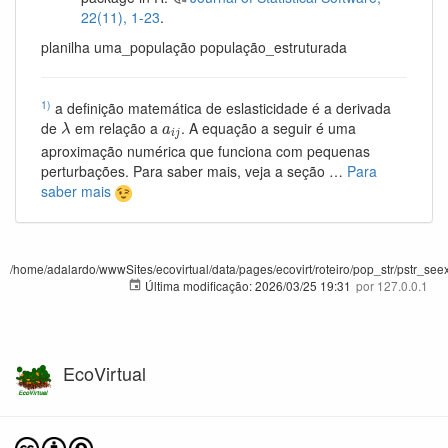
22(11), 1-23
.
planilha uma_população população_estruturada
1)
a definição matemática de eslasticidade é a derivada
λ
a
i
j
de
em relação a
. A equação a seguir é uma
λ
a
i
j
aproximação numérica que funciona com pequenas
perturbações. Para saber mais, veja a seção …
Para
saber mais
/home/adalardo/wwwSites/ecovirtual/data/pages/ecovirt/roteiro/pop_str/pstr_seex
Última modificação:
2026/03/25 19:31
por
127.0.0.1
EcoVirtual