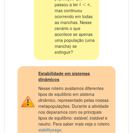
i
<
e
passou a ter
,
<
i
e
mas continuou
ocorrendo em todas
as manchas. Nesse
cenário o que
acontece se apenas
uma população (uma
mancha) se
extinguir?
Estabilidade em sistemas
dinâmicos
Nesse roteiro avaliamos diferentes
tipos de equilíbrio em
sistema
dinâmico
, representado pelas nossas
metapopulações. Durante a atividade
nos deparamos com os principais
tipos de equilíbrio:
estável
,
instável
e
neutro
. Para saber mais veja o roteiro
stabilitysage
.