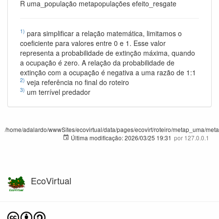
R uma_população metapopulações efeito_resgate
1)
para simplificar a relação matemática, limitamos o
coeficiente para valores entre 0 e 1. Esse valor
representa a probabilidade de extinção máxima, quando
a ocupação é zero. A relação da probabilidade de
extinção com a ocupação é negativa a uma razão de 1:1
2)
veja referência no final do roteiro
3)
um terrível predador
/home/adalardo/wwwSites/ecovirtual/data/pages/ecovirt/roteiro/metap_uma/metap
Última modificação:
2026/03/25 19:31
por
127.0.0.1
EcoVirtual