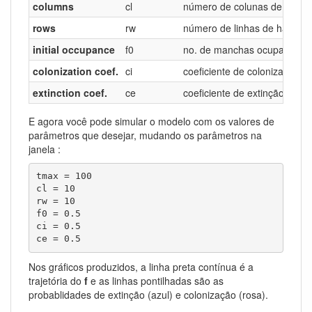
columns
cl
número de colunas de habit
rows
rw
número de linhas de habitat
initial occupance
f0
no. de manchas ocupadas no 
colonization coef.
ci
coeficiente de colonização
extinction coef.
ce
coeficiente de extinção
E agora você pode simular o modelo com os valores de
parâmetros que desejar, mudando os parâmetros na
janela :
tmax = 100 

cl = 10 

rw = 10

f0 = 0.5 

ci = 0.5

ce = 0.5
Nos gráficos produzidos, a linha preta contínua é a
trajetória do
f
e as linhas pontilhadas são as
probablidades de extinção (azul) e colonização (rosa).