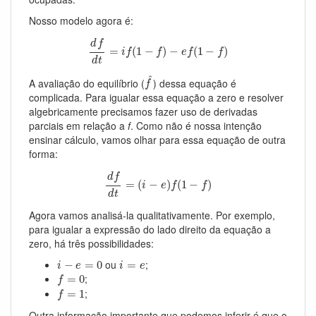
Nosso modelo agora é:
d
f
d
t
=
i
f
(
1
−
f
)
−
e
f
(
1
−
f
)
d
f
=
(
1
−
)
−
(
1
−
)
i
f
f
e
f
f
d
t
f
^
^
A avaliação do equilíbrio (
) dessa equação é
f
complicada. Para igualar essa equação a zero e resolver
algebricamente precisamos fazer uso de derivadas
parciais em relação a
f
. Como não é nossa intenção
ensinar cálculo, vamos olhar para essa equação de outra
forma:
d
f
d
t
=
(
i
−
e
)
f
(
1
−
f
)
d
f
=
(
−
)
(
1
−
)
i
e
f
f
d
t
Agora vamos analisá-la qualitativamente. Por exemplo,
para igualar a expressão do lado direito da equação a
zero, há três possibilidades:
i
−
e
=
0
i
=
e
ou
;
−
=
0
=
i
e
i
e
f
=
0
;
=
0
f
f
=
1
;
=
1
f
Outra informação importante que podemos inferir é que o