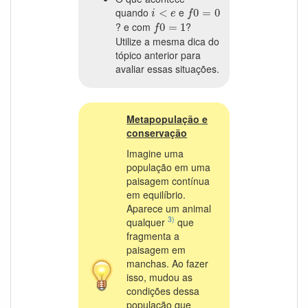
f
0
=
0
i
<
e
quando
e
<
0
=
0
i
e
f
f
0
=
1
? e com
?
0
=
1
f
Utilize a mesma dica do
tópico anterior para
avaliar essas situações.
Metapopulação e
conservação
Imagine uma
população em uma
paisagem contínua
em equilíbrio.
Aparece um animal
3)
qualquer
que
fragmenta a
paisagem em
manchas. Ao fazer
isso, mudou as
condições dessa
população que