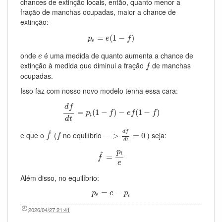
chances de extinção locais, então, quanto menor a
fração de manchas ocupadas, maior a chance de
extinção:
p
e
=
e
(
1
−
f
)
=
(
1
−
)
p
e
f
e
e
onde
é uma medida de quanto aumenta a chance de
e
f
extinção à medida que diminui a fração
de manchas
f
ocupadas.
Isso faz com nosso novo modelo tenha essa cara:
d
f
d
t
=
p
i
(
1
−
f
)
−
e
f
(
1
−
f
)
d
f
=
(
1
−
)
−
(
1
−
)
p
f
e
f
f
i
d
t
−
>
d
f
d
t
=
0
f
^
f
^
d
f
e que o
(
no equilíbrio
) seja:
−
>
=
0
f
f
d
t
f
^
=
p
i
e
p
^
i
=
f
e
Além disso, no equilíbrio:
p
e
=
e
−
p
i
=
−
p
e
p
e
i
2026/04/27 21:41