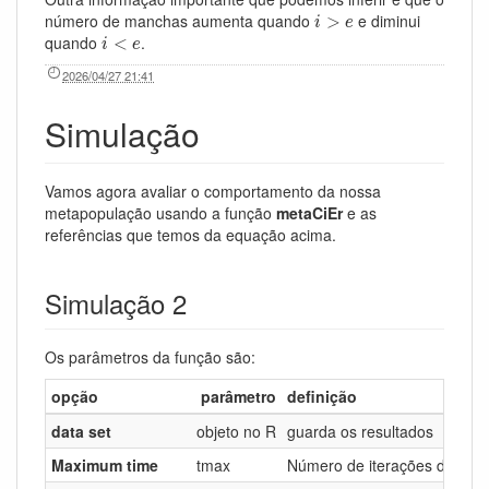
i
>
e
número de manchas aumenta quando
e diminui
>
i
e
i
<
e
quando
.
<
i
e
2026/04/27 21:41
Simulação
Vamos agora avaliar o comportamento da nossa
metapopulação usando a função
metaCiEr
e as
referências que temos da equação acima.
Simulação 2
Os parâmetros da função são:
opção
parâmetro
definição
data set
objeto no R
guarda os resultados
Maximum time
tmax
Número de iterações da sim