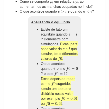
p
i
p
e
Como se comporta
em relação a
ao
p
p
i
e
aumentarmos as manchas ocupadas no início?
e
>
i
e
<
i
O que acontece quando
e quando
?
>
<
e
i
e
i
Analisando o equilíbrio
Existe de fato um
e
=
i
equilíbrio quando
=
e
i
? Demonstre com
simulações.
Dicas: para
i
e
cada valor de
e
que
e
i
simular, teste diferentes
f
0
valores de
.
0
f
O que acontece
f
0
=
0
i
>
e
quando
e
>
0
=
0
i
e
f
f
0
=
1
? e com
?
0
=
1
f
Dicas:depois de rodar
f
0
com o
sugerido,
0
f
simule um pequeno
distúrbio nesse valor,
f
0
=
0.01
por exemplo
0
=
0.01
f
f
0
=
0.99
ou
.
0
=
0.99
f
O que acontece