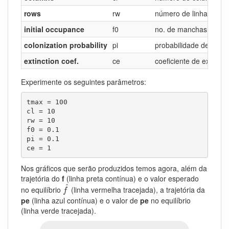
rows
rw
número de linhas de h
initial occupance
f0
no. de manchas ocupad
colonization probability
pi
probabilidade de colo
extinction coef.
ce
coeficiente de extinçã
Experimente os seguintes parâmetros:
tmax = 100

cl = 10

rw = 10

f0 = 0.1 

pi = 0.1 

ce = 1
Nos gráficos que serão produzidos temos agora, além da
trajetória do
f
(linha preta contínua) e o valor esperado
f
^
^
no equilíbrio
(linha vermelha tracejada), a trajetória da
f
pe
(linha azul contínua) e o valor de
pe
no equilíbrio
(linha verde tracejada).