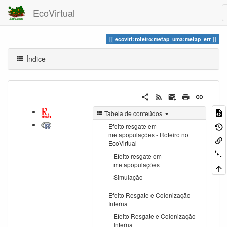
EcoVirtual
ecovirt:roteiro:metap_uma:metap_err
Índice
Tabela de conteúdos
Efeito resgate em
metapopulações - Roteiro no
EcoVirtual
Efeito resgate em
metapopulações
Simulação
Efeito Resgate e Colonização
Interna
Efeito Resgate e Colonização
Interna