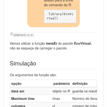
de comando do R:
 library(EcoVi
rtual)
2026/04/27 21:41
Vamos utilizar a função
metaEr
do pacote
EcoVirtual
,
não se esqueça de carregar o pacote.
Simulação
Os argumentos da função são:
opção
parâmetro
definição
data set
objeto no R
guarda os resultados
Maximum time
tmax
Número de iterações 
columns
cl
número de colunas de 