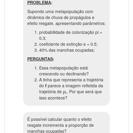
PROBLEMA
:
Supondo uma metapopulação com
dinâmica de chuva de propágulos e
efeito resgate, apresentando parâmetros:
probabilidade de colonização pi =
0.3;
coeficiente de extinção e = 0.5;
40% das manchas ocupadas;
PERGUNTAS
:
Essa metapopulação está
crescendo ou declinando?
A linha que representa a trajetória
do
f
parece a imagem refletida da
p
e
trajetória de
. Por que será que
p
e
isso acontece?
É possível calcular quanto o efeito
resgate incrementa a proporção de
manchas ocupadas?