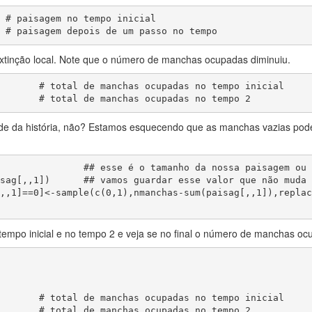
 # paisagem no tempo inicial

 # paisagem depois de um passo no tempo
xtinção local. Note que o número de manchas ocupadas diminuiu.
       # total de manchas ocupadas no tempo inicial

       # total de manchas ocupadas no tempo 2
e da história, não? Estamos esquecendo que as manchas vazias pod
               ## esse é o tamanho da nossa paisagem ou 
sag[,,1])      ## vamos guardar esse valor que não muda 
,,1]==0]<-sample(c(0,1),nmanchas-sum(paisag[,,1]),replac
mpo inicial e no tempo 2 e veja se no final o número de manchas oc
       # total de manchas ocupadas no tempo inicial

       # total de manchas ocupadas no tempo 2