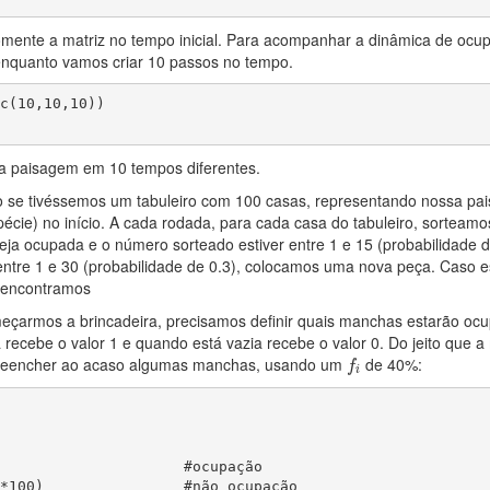
ente a matriz no tempo inicial. Para acompanhar a dinâmica de ocup
enquanto vamos criar 10 passos no tempo.
c(10,10,10))

a paisagem em 10 tempos diferentes.
mo se tivéssemos um tabuleiro com 100 casas, representando nossa p
écie) no início. A cada rodada, para cada casa do tabuleiro, sortea
eja ocupada e o número sorteado estiver entre 1 e 15 (probabilidade 
 entre 1 e 30 (probabilidade de 0.3), colocamos uma nova peça. Cas
e encontramos
eçarmos a brincadeira, precisamos definir quais manchas estarão oc
recebe o valor 1 e quando está vazia recebe o valor 0. Do jeito que a
f
reencher ao acaso algumas manchas, usando um
de 40%:
f
i
                     #ocupação

*100)                #não ocupação
