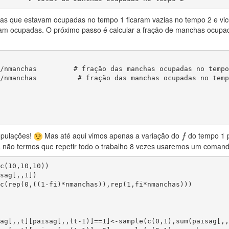
s que estavam ocupadas no tempo 1 ficaram vazias no tempo 2 e vi
ram ocupadas. O próximo passo é calcular a fração de manchas ocupadas
/nmanchas         # fração das manchas ocupadas no tempo 
/nmanchas          # fração das manchas ocupadas no tempo
f
opulações!
Mas até aqui vimos apenas a variação do
do tempo 1 p
f
a não termos que repetir todo o trabalho 8 vezes usaremos um coma
c(10,10,10))

sag[,,1])

c(rep(0,((1-fi)*nmanchas)),rep(1,fi*nmanchas)))
