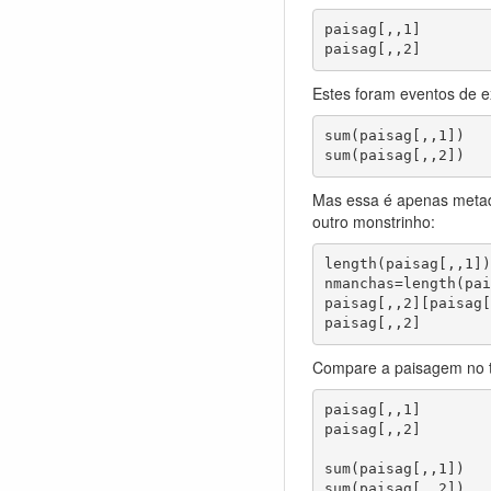
paisag[,,1]        
paisag[,,2]        
Estes foram eventos de e
sum(paisag[,,1])   
sum(paisag[,,2])   
Mas essa é apenas metad
outro monstrinho:
length(paisag[,,1])
nmanchas=length(pai
paisag[,,2][paisag[
paisag[,,2]
Compare a paisagem no te
paisag[,,1] 

paisag[,,2]

sum(paisag[,,1])   
sum(paisag[,,2])   