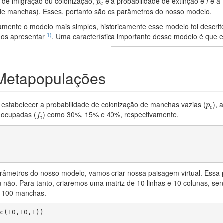
p
e
 de imigração ou colonização,
é a probabilidade de extinção e
f
é a 
p
e
de manchas). Esses, portanto são os parâmetros do nosso modelo.
mente o modelo mais simples, historicamente esse modelo foi descri
1)
mos apresentar
. Uma característica importante desse modelo é que 
Metapopulações
p
c
 estabelecer a probabilidade de colonização de manchas vazias (
), 
p
c
f
s ocupadas (
) como 30%, 15% e 40%, respectivamente.
f
i
râmetros do nosso modelo, vamos criar nossa paisagem virtual. Essa 
não. Para tanto, criaremos uma matriz de 10 linhas e 10 colunas, se
, 100 manchas.
c(10,10,1))
