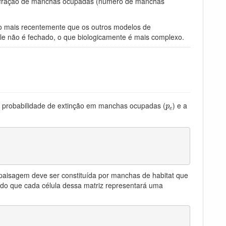
fração de manchas ocupadas (número de manchas
to mais recentemente que os outros modelos de
ele não é fechado, o que biologicamente é mais complexo.
p
e
a probabilidade de extinção em manchas ocupadas (
) e a
p
e
paisagem deve ser constituída por manchas de habitat que
ndo que cada célula dessa matriz representará uma