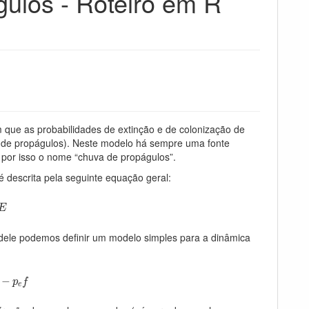
ulos - Roteiro em R
 que as probabilidades de extinção e de colonização de
 de propágulos). Neste modelo há sempre uma fonte
 por isso o nome “chuva de propágulos”.
descrita pela seguinte equação geral:
E
ir dele podemos definir um modelo simples para a dinâmica
−
p
e
f
−
p
f
e