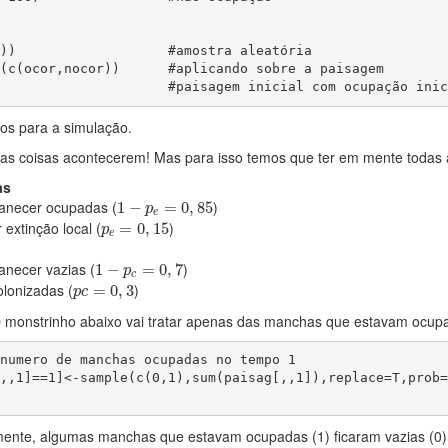
))                   #amostra aleatória

(c(ocor,nocor))      #aplicando sobre a paisagem

                     #paisagem inicial com ocupação inic
os para a simulação.
 as coisas acontecerem! Mas para isso temos que ter em mente todas a
as
1
−
p
e
=
0
,
85
necer ocupadas (
)
1
−
=
0
,
85
p
e
p
e
=
0
,
15
extinção local (
)
=
0
,
15
p
e
1
−
p
c
=
0
,
7
necer vazias (
)
1
−
=
0
,
7
p
c
p
c
=
0
,
3
lonizadas (
)
=
0
,
3
p
c
 monstrinho abaixo vai tratar apenas das manchas que estavam ocupad
numero de manchas ocupadas no tempo 1

,,1]==1]<-sample(c(0,1),sum(paisag[,,1]),replace=T,prob=
mente, algumas manchas que estavam ocupadas (1) ficaram vazias (0)