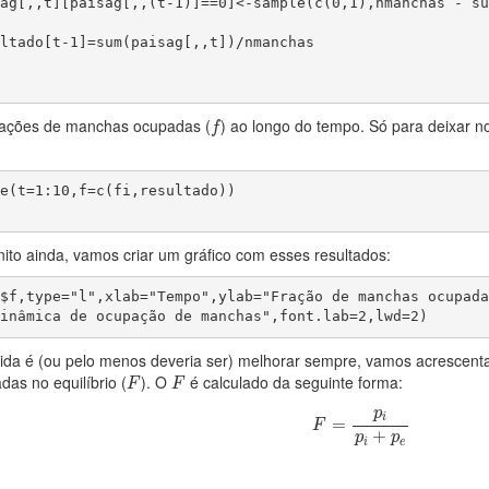
f
frações de manchas ocupadas (
) ao longo do tempo. Só para deixar 
f
e(t=1:10,f=c(fi,resultado))

nito ainda, vamos criar um gráfico com esses resultados:
$f,type="l",xlab="Tempo",ylab="Fração de manchas ocupadas
inâmica de ocupação de manchas",font.lab=2,lwd=2)
vida é (ou pelo menos deveria ser) melhorar sempre, vamos acrescenta
F
F
as no equilíbrio (
). O
é calculado da seguinte forma:
F
F
F
=
p
i
p
i
+
p
e
p
i
=
F
+
p
p
i
e