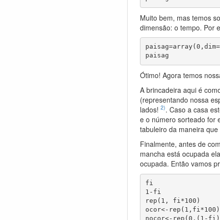
Muito bem, mas temos som
dimensão: o tempo. Por 
paisag=array(0,dim=
paisag
Ótimo! Agora temos noss
A brincadeira aqui é co
(representando nossa esp
2)
lados!
. Caso a casa est
e o número sorteado for
tabuleiro da maneira qu
Finalmente, antes de com
mancha está ocupada ela 
ocupada. Então vamos p
fi

1-fi

rep(1, fi*100)

ocor<-rep(1,fi*100)
nocor<-rep(0,(1-fi)