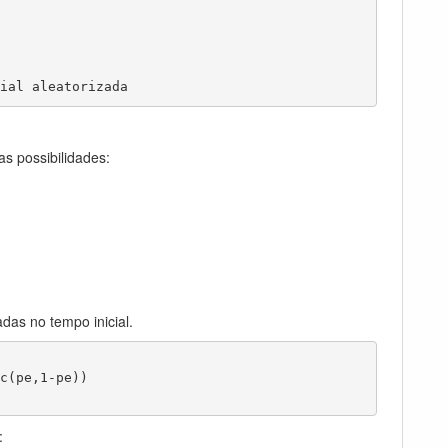
ial aleatorizada
s possibilidades:
as no tempo inicial.
c(pe,1-pe))

: