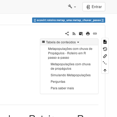
Entrar
ecovirt:roteiro:metap_uma:metap_chuvar_passo
Tabela de conteúdos
Metapopulações com chuva de
Propágulos - Roteiro em R
passo-a-passo
Metapopulações com chuva
de propágulos
Simulando Metapopulações
Perguntas
Para saber mais