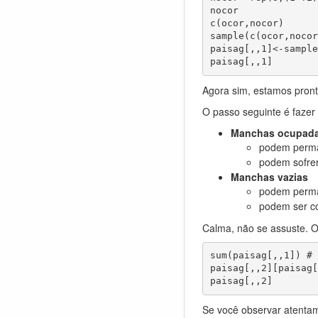
nocor

c(ocor,nocor)

sample(c(ocor,nocor
paisag[,,1]<-sample
paisag[,,1]        
Agora sim, estamos pront
O passo seguinte é fazer
Manchas ocupad
podem perma
podem sofrer 
Manchas vazias
podem perma
podem ser co
Calma, não se assuste. O
sum(paisag[,,1]) # 
paisag[,,2][paisag[
paisag[,,2]
Se você observar atenta