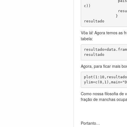
	       paisag[,,t][paisag[,,(t-1)]==0]<-sample(c(0,1),nmanchas - sum(paisag[,,(t-1)]), replace=T,prob=c(1-pc,p
c))

	       resultado[t-1]=sum(paisag[,,t])/nmanchas

	      }

resultado
Vôa lá! Agora temos as 
tabela:
resultado=data.fram
resultado
Agora, para ficar mais bo
plot(1:10,resultado
ylim=c(0,1),main="D
Como nossa filosofia de 
fração de manchas ocupad
Portanto…