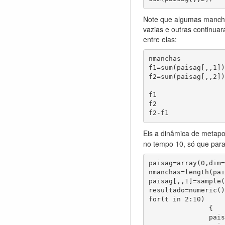
Note que algumas mancha
vazias e outras continua
entre elas:
nmanchas

f1=sum(paisag[,,1])
f2=sum(paisag[,,2])
f1

f2

f2-f1
Eis a dinâmica de metap
no tempo 10, só que par
paisag=array(0,dim=
nmanchas=length(pai
paisag[,,1]=sample(
resultado=numeric()

for(t in 2:10)

               {

	       paisag[,,t][paisag[,,(t-1)]==1]<-sample(c(0,1),sum(paisag[,,(t-1)]) ,replace=T, prob=c(pe,1-pe))
