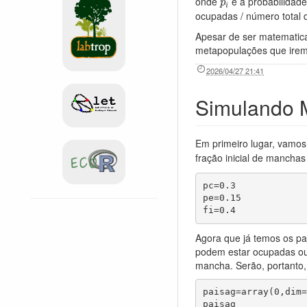
p
i
onde
é a probabilidade
p
i
ocupadas / número total 
Apesar de ser matematica
metapopulações que ire
2026/04/27 21:41
Simulando 
Em primeiro lugar, vamos
fração inicial de mancha
pc=0.3

pe=0.15

fi=0.4
Agora que já temos os pa
podem estar ocupadas ou 
mancha. Serão, portanto
paisag=array(0,dim=
paisag