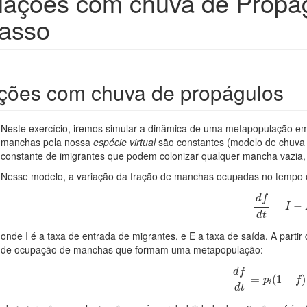
ações com chuva de Propág
passo
ções com chuva de propágulos
Neste exercício, iremos simular a dinâmica de uma metapopulação em
manchas pela nossa
espécie virtual
são constantes (modelo de chuva
constante de imigrantes que podem colonizar qualquer mancha vazia,
Nesse modelo, a variação da fração de manchas ocupadas no tempo é 
d
f
d
t
=
I
−
E
d
f
=
−
I
d
t
onde I é a taxa de entrada de migrantes, e E a taxa de saída. A part
de ocupação de manchas que formam uma metapopulação:
d
f
d
t
=
p
i
(
1
−
f
)
d
f
=
(
1
−
)
p
f
i
d
t