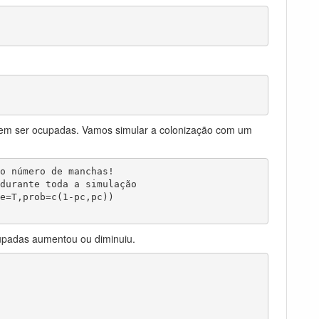
em ser ocupadas. Vamos simular a colonização com um
o número de manchas!

durante toda a simulação

e=T,prob=c(1-pc,pc))

upadas aumentou ou diminuiu.