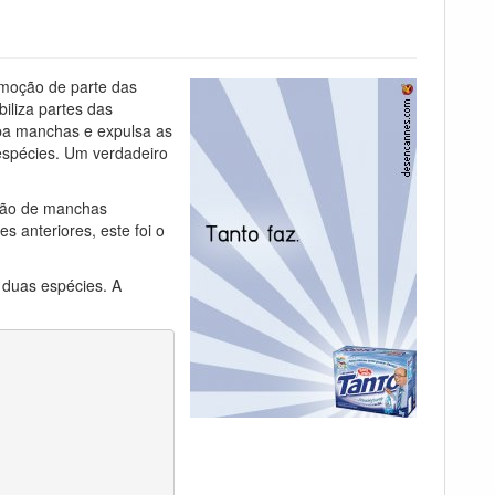
remoção de parte das
iliza partes das
pa manchas e expulsa as
espécies. Um verdadeiro
ação de manchas
s anteriores, este foi o
 duas espécies. A