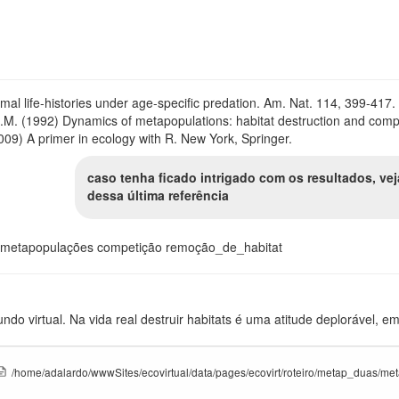
mal life-histories under age-specific predation. Am. Nat. 114, 399-417.
.M. (1992) Dynamics of metapopulations: habitat destruction and compe
09) A primer in ecology with R. New York, Springer.
caso tenha ficado intrigado com os resultados, vej
dessa última referência
metapopulações competição remoção_de_habitat
do virtual. Na vida real destruir habitats é uma atitude deplorável, 
/home/adalardo/wwwSites/ecovirtual/data/pages/ecovirt/roteiro/metap_duas/me