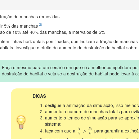
 fração de manchas removidas.
2)
uir 5% das manchas
ção de 10% até 40% das manchas, a intervalos de 5%
ntém linhas horizontais pontilhadas, que indicam a fração de manchas
abitats. Investigue o efeito do aumento de destruição de habitat sobr
Faça o mesmo para um cenário em que só a melhor competidora pe
destruição de habitat e veja se a destruição de habitat pode levar à c
DICAS
desligue a animação da simulação, isso melho
aumente o número de manchas totais para evita
aumente o tempo de simulação para se aproxima
sistema;
i
1
i
2
>
p
e
i
1
p
i
faça com que a
para garantir a extinç
1
>
e
i
i
2
1