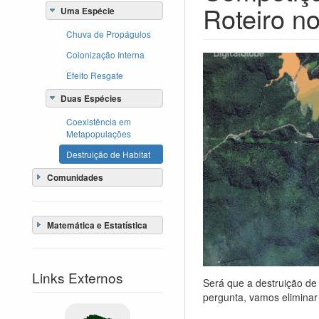
Roteiro no
Uma Espécie
Chuva de Propágulos
Colonização Interna
Efeito Resgate
Duas Espécies
Coexistência em
Metapopulações
Destruição de Habitat
Comunidades
Matemática e Estatística
Links Externos
Será que a destruição de
pergunta, vamos elimina