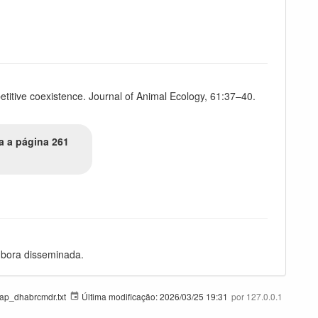
titive coexistence. Journal of Animal Ecology, 61:37–40.
a a página 261
embora disseminada.
tap_dhabrcmdr.txt
Última modificação:
2026/03/25 19:31
por
127.0.0.1