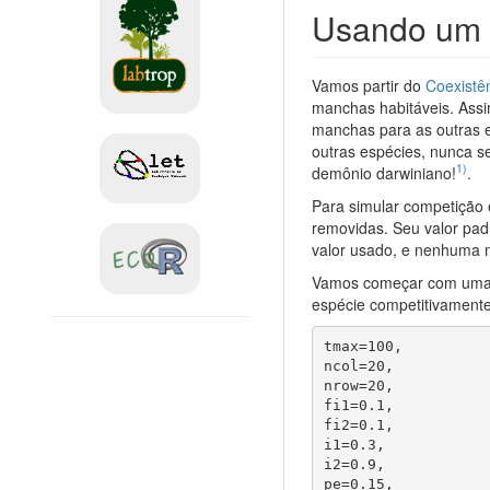
Usando um 
Vamos partir do
Coexistê
manchas habitáveis. Assim
manchas para as outras 
outras espécies, nunca s
1)
demônio darwiniano!
.
Para simular competição
removidas. Seu valor pad
valor usado, e nenhuma 
Vamos começar com uma s
espécie competitivamente
tmax=100,

ncol=20,

nrow=20,

fi1=0.1,

fi2=0.1,

i1=0.3,

i2=0.9,

pe=0.15,
