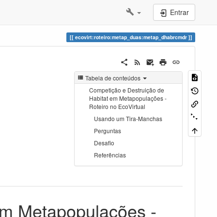
Entrar
ecovirt:roteiro:metap_duas:metap_dhabrcmdr
Tabela de conteúdos
Competição e Destruição de
Habitat em Metapopulações -
Roteiro no EcoVirtual
Usando um Tira-Manchas
Perguntas
Desafio
Referências
em Metapopulações -