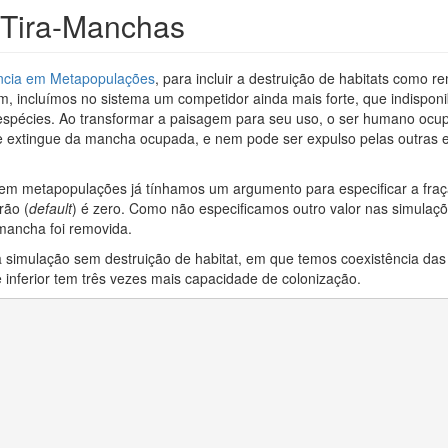
Tira-Manchas
ncia em Metapopulações
, para incluir a destruição de habitats como 
, incluímos no sistema um competidor ainda mais forte, que indisponib
espécies. Ao transformar a paisagem para seu uso, o ser humano ocu
e extingue da mancha ocupada, e nem pode ser expulso pelas outras 
 em metapopulações já tínhamos um argumento para especificar a fr
rão (
default
) é zero. Como não especificamos outro valor nas simulaçõe
mancha foi removida.
imulação sem destruição de habitat, em que temos coexistência das
 inferior tem três vezes mais capacidade de colonização.