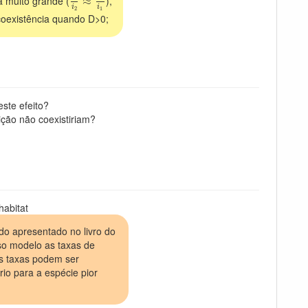
 muito grande (
),
≈
i
i
2
1
coexistência quando D>0;
ste efeito?
ição não coexistiriam?
habitat
do apresentado no livro do
sso modelo as taxas de
as taxas podem ser
rio para a espécie pior