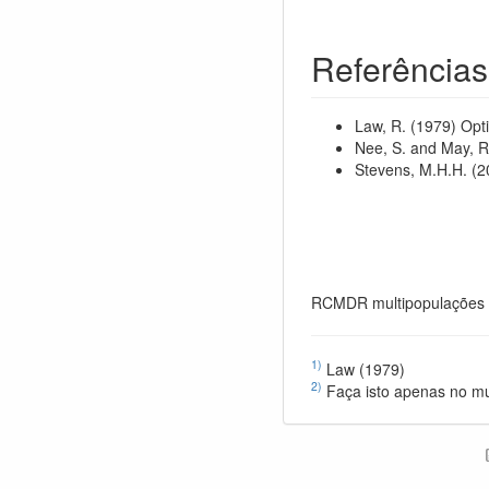
Referências
Law, R. (1979) Opti
Nee, S. and May, R
Stevens, M.H.H. (20
RCMDR multipopulações 
1)
Law (1979)
2)
Faça isto apenas no mun