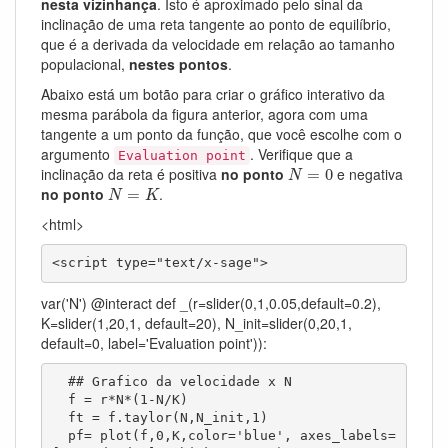
nesta vizinhança
. Isto é aproximado pelo sinal da
inclinação de uma reta tangente ao ponto de equilíbrio,
que é a derivada da velocidade em relação ao tamanho
populacional,
nestes pontos
.
Abaixo está um botão para criar o gráfico interativo da
mesma parábola da figura anterior, agora com uma
tangente a um ponto da função, que você escolhe com o
argumento
. Verifique que a
Evaluation point
N
=
0
inclinação da reta é positiva
no ponto
e negativa
=
0
N
N
=
K
no ponto
.
=
N
K
<html>
<script type="text/x-sage">
var('N') @interact def _(r=slider(0,1,0.05,default=0.2),
K=slider(1,20,1, default=20), N_init=slider(0,20,1,
default=0, label='Evaluation point')):
  ## Grafico da velocidade x N

  f = r*N*(1-N/K)

  ft = f.taylor(N,N_init,1)  

  pf= plot(f,0,K,color='blue', axes_labels=