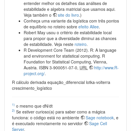
entender melhor os detalhes das análises de
estabilidade e algebra matricial que usamos aqui.
Veja também o
site do livro
.)
Conheça uma variante da logística com três pontos
de equilíbrio no roteiro sobre
efeito Allee
.
Robert May usou o critério de estabilidade local
para propor que a diversidade diminui as chances
de estabilidade. Veja neste
roteiro
.
R Development Core Team (2012). R: A language
and environment for statistical computing. R
Foundation for Statistical Computing, Vienna,
Austria. ISBN 3-900051-07-0,
URL
http://www.R-
project.org/
.
R cálculo derivada equação_diferencial lotka-volterra
crescimento_logístico
1)
o mesmo que dN/dt
2)
Se estiver curioso(a) para saber como a mágica
funciona: o código está no ambiente
Sage notebook
, e
é executado remotamente no servidor
Sage Cell
Server
.