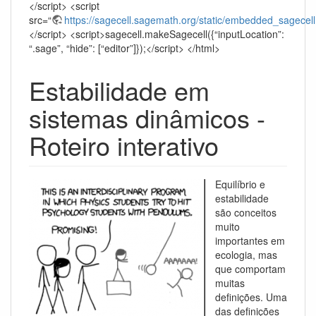
</script> <script
src=“
https://sagecell.sagemath.org/static/embedded_sagecell
</script> <script>sagecell.makeSagecell({“inputLocation”:
“.sage”, “hide”: [“editor”]});</script> </html>
Estabilidade em
sistemas dinâmicos -
Roteiro interativo
Equilíbrio e
estabilidade
são conceitos
muito
importantes em
ecologia, mas
que comportam
muitas
definições. Uma
das definições