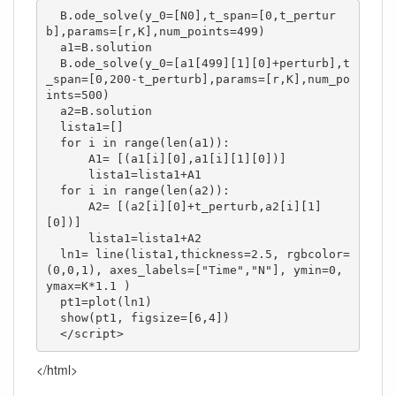
  B.ode_solve(y_0=[N0],t_span=[0,t_pertur
b],params=[r,K],num_points=499)

  a1=B.solution

  B.ode_solve(y_0=[a1[499][1][0]+perturb],t
_span=[0,200-t_perturb],params=[r,K],num_po
ints=500)

  a2=B.solution

  lista1=[]

  for i in range(len(a1)):    

      A1= [(a1[i][0],a1[i][1][0])]

      lista1=lista1+A1

  for i in range(len(a2)):    

      A2= [(a2[i][0]+t_perturb,a2[i][1]
[0])]

      lista1=lista1+A2

  ln1= line(lista1,thickness=2.5, rgbcolor=
(0,0,1), axes_labels=["Time","N"], ymin=0, 
ymax=K*1.1 )

  pt1=plot(ln1)

  show(pt1, figsize=[6,4])

  </script>
</html>