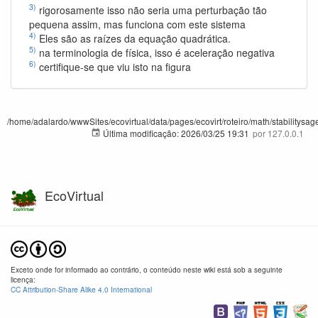
3)
rigorosamente isso não seria uma perturbação tão
pequena assim, mas funciona com este sistema
4)
Eles são as raízes da equação quadrática.
5)
na terminologia de física, isso é aceleração negativa
6)
certifique-se que viu isto na figura
/home/adalardo/wwwSites/ecovirtual/data/pages/ecovirt/roteiro/math/stabilitysage
Última modificação:
2026/03/25 19:31
por
127.0.0.1
EcoVirtual
Exceto onde for informado ao contrário, o conteúdo neste wiki está sob a seguinte
licença:
CC Attribution-Share Alike 4.0 International