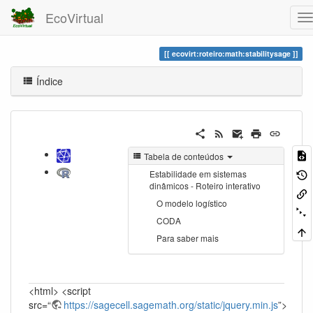
EcoVirtual
ecovirt:roteiro:math:stabilitysage
Índice
Tabela de conteúdos
Estabilidade em sistemas
dinâmicos - Roteiro interativo
O modelo logístico
CODA
Para saber mais
<html> <script
src=“
https://sagecell.sagemath.org/static/jquery.min.js
”>