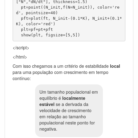
["N","dN/dt"], thickness=1.5)

  pt=point((N_init,f(N=N_init)), color='re
d', pointsize=40)

  pft=plot(ft, N_init-(0.1*K), N_init+(0.1*
K), color='red')

  plt=pf+pt+pft  

  show(plt, figsize=[5,5])
</script>
</html>
Com isso chegamos a um critério de estabilidade
local
para uma população com crescimento em tempo
contínuo:
Um tamanho populacional em
equilíbrio é
localmente
estável
se a derivada da
velocidade de crescimento
em relação ao tamanho
populacional neste ponto for
negativa.