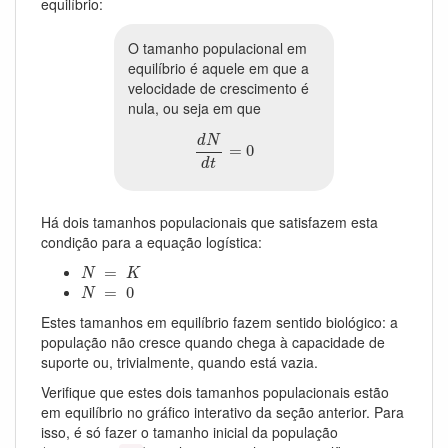
equilíbrio:
O tamanho populacional em
equilíbrio é aquele em que a
velocidade de crescimento é
nula, ou seja em que
d
N
d
t
=
0
d
N
=
0
d
t
Há dois tamanhos populacionais que satisfazem esta
condição para a equação logística:
N
=
K
=
N
K
N
=
0
=
0
N
Estes tamanhos em equilíbrio fazem sentido biológico: a
população não cresce quando chega à capacidade de
suporte ou, trivialmente, quando está vazia.
Verifique que estes dois tamanhos populacionais estão
em equilíbrio no gráfico interativo da seção anterior. Para
isso, é só fazer o tamanho inicial da população