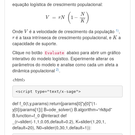
equação logística de crescimento populacional:
V
=
r
N
(
1
−
N
K
)
(
)
N
=
1
−
V
r
N
K
V
1)
Onde
é a velocidade de crescimento da população
,
V
K
r
é a taxa intrínseca de crescimento populacional, e
a
r
K
capacidade de suporte.
Clique no botão
abaixo para abrir um gráfico
Evaluate
interativo do modelo logístico. Experimente alterar os
parâmetros do modelo e analise como cada um afeta a
2)
dinâmica populacional
.
<html>
<script type="text/x-sage">
def f_0(t,y,params):return[params[0]*y[0]*(1-
y[0]/params[1])] B=ode_solver() B.algorithm=“rk8pd”
B.function=f_0 @interact def
_(r=slider(-1,1,0.05,default=0.2), K=slider(1,20,1,
default=20), N0=slider(0,30,1,default=1)):