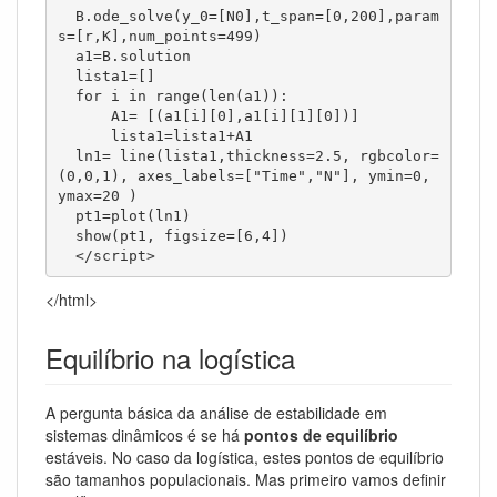
  B.ode_solve(y_0=[N0],t_span=[0,200],param
s=[r,K],num_points=499)

  a1=B.solution

  lista1=[]

  for i in range(len(a1)):    

      A1= [(a1[i][0],a1[i][1][0])]

      lista1=lista1+A1

  ln1= line(lista1,thickness=2.5, rgbcolor=
(0,0,1), axes_labels=["Time","N"], ymin=0, 
ymax=20 )

  pt1=plot(ln1)

  show(pt1, figsize=[6,4])

  </script>
</html>
Equilíbrio na logística
A pergunta básica da análise de estabilidade em
sistemas dinâmicos é se há
pontos de equilíbrio
estáveis. No caso da logística, estes pontos de equilíbrio
são tamanhos populacionais. Mas primeiro vamos definir