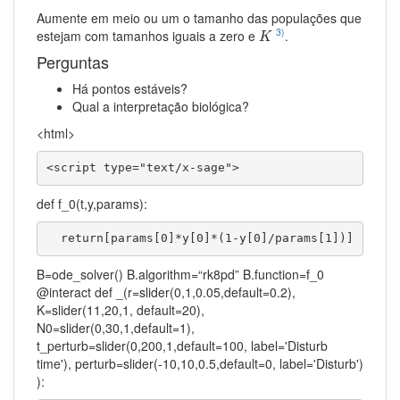
Aumente em meio ou um o tamanho das populações que
K
3)
estejam com tamanhos iguais a zero e
.
K
Perguntas
Há pontos estáveis?
Qual a interpretação biológica?
<html>
<script type="text/x-sage">
def f_0(t,y,params):
  return[params[0]*y[0]*(1-y[0]/params[1])]
B=ode_solver() B.algorithm=“rk8pd” B.function=f_0
@interact def _(r=slider(0,1,0.05,default=0.2),
K=slider(11,20,1, default=20),
N0=slider(0,30,1,default=1),
t_perturb=slider(0,200,1,default=100, label='Disturb
time'), perturb=slider(-10,10,0.5,default=0, label='Disturb')
):