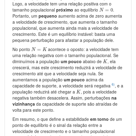
Logo, a velocidade tem uma relação positiva com o
N
=
0
tamanho populacional
próximo
ao equilíbrio
.
=
0
N
Portanto, um
pequeno
aumento acima de zero aumenta
a velocidade de crescimento, que aumenta o tamanho
populacional, que aumenta ainda mais a velocidade de
crescimento. Este é um equilíbrio instável: basta uma
pequena perturbação para afastar a população dele.
N
=
K
No ponto
acontece o oposto: a velocidade tem
=
N
K
uma relação negativa com o tamanho populacional. Se
K
diminuímos a população
um pouco
abaixo de
, ela
K
crescerá, mas este crescimento reduzirá a velocidade de
crescimento até que a velocidade seja nula. Se
aumentamos a população
um pouco
acima da
6)
capacidade de suporte, a velocidade será negativa
, e a
K
população reduzirá até chegar a
, pois a velocidade
K
negativa também desacelera. Assim, perturbações
na
vizinhança
da capacidade de suporte são atraídas de
volta para este ponto.
Em resumo, o que define a estabilidade
em torno
de um
ponto de equilíbrio é o sinal da relação entre a
velocidade de crescimento e o tamanho populacional