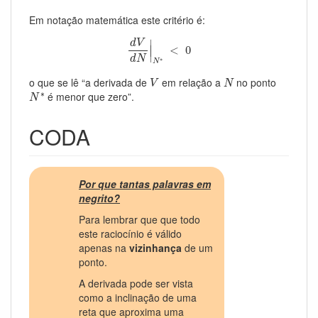
Em notação matemática este critério é:
d
V
d
N
|
N
∗
<
0
∣
d
V
∣
<
0
∣
d
N
∗
N
V
N
o que se lê “a derivada de
em relação a
no ponto
V
N
N
∗
∗
é menor que zero”.
N
CODA
Por que tantas palavras em
negrito?
Para lembrar que que todo
este raciocínio é válido
apenas na
vizinhança
de um
ponto.
A derivada pode ser vista
como a inclinação de uma
reta que aproxima uma