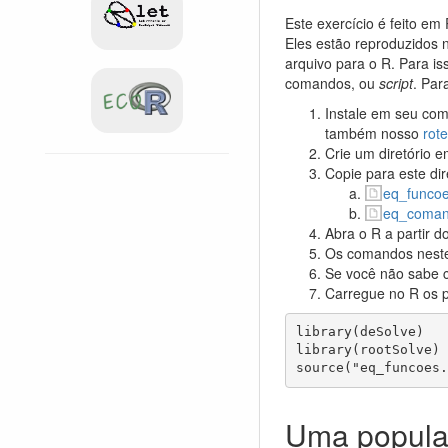
Este exercício é feito e
Eles estão reproduzidos 
arquivo para o R. Para i
comandos, ou
script
. Par
Instale em seu com
também nosso
rot
Crie um diretório 
Copie para este dir
eq_funcoe
eq_coman
Abra o R a partir 
Os comandos neste 
Se você não sabe c
Carregue no R os 
library(deSolve)

library(rootSolve)

source("eq_funcoes.
Uma popul