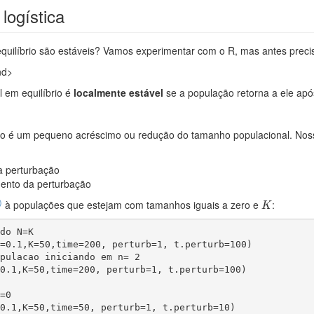
 logística
quilíbrio são estáveis? Vamos experimentar com o R, mas antes precis
nd>
 em equilíbrio é
localmente estável
se a população retorna a ele ap
 é um pequeno acréscimo ou redução do tamanho populacional. Nossa 
a perturbação
ento da perturbação
K
)
à populações que estejam com tamanhos iguais a zero e
:
K
do N=K

=0.1,K=50,time=200, perturb=1, t.perturb=100)

pulacao iniciando em n= 2

0.1,K=50,time=200, perturb=1, t.perturb=100)

=0
