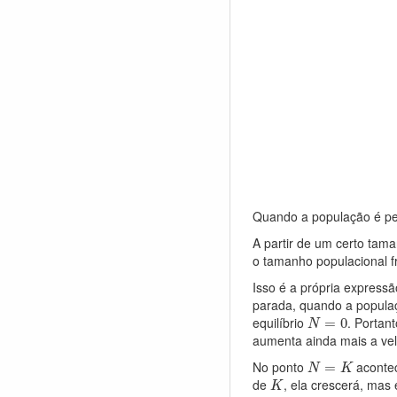
Quando a população é peq
A partir de um certo tam
o tamanho populacional f
Isso é a própria express
parada, quando a populaç
N
=
0
equilíbrio
. Portan
=
0
N
aumenta ainda mais a vel
N
=
K
No ponto
acontec
=
N
K
K
de
, ela crescerá, mas
K