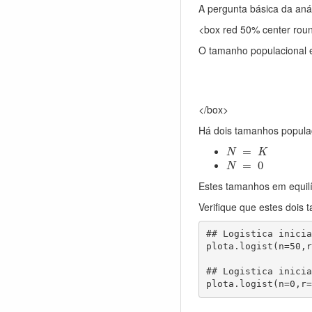
A pergunta básica da anál
<box red 50% center rou
O tamanho populacional e
</box>
Há dois tamanhos populac
N
=
K
=
N
K
N
=
0
=
0
N
Estes tamanhos em equilí
Verifique que estes dois
## Logistica inicia
plota.logist(n=50,r
## Logistica inicia