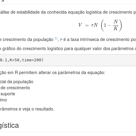
ise de estabilidade da conhecida equação logística de crescimento p
V
=
r
N
(
1
−
N
K
)
(
)
N
=
1
−
V
r
N
K
r
1)
e crescimento da população
,
é a taxa intrínseca de crescimento po
r
gráfico do crescimento logístico para qualquer valor dos parâmetros
0.1,K=50,time=200)
ção em R permitem alterar os parâmetros da equação:
cial da população
a de crescimento
 suporte
ximo
râmetros e veja o resultado.
gística