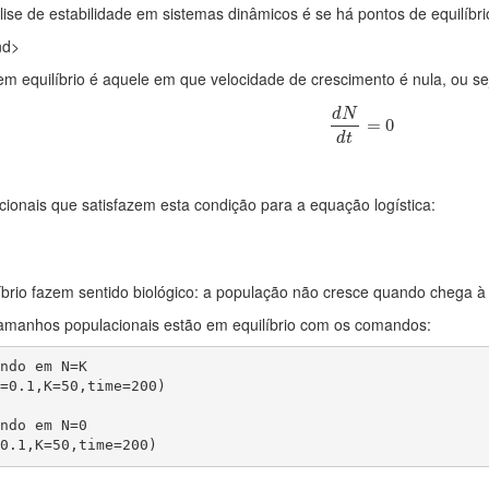
ise de estabilidade em sistemas dinâmicos é se há pontos de equilíbrio 
nd>
m equilíbrio é aquele em que velocidade de crescimento é nula, ou s
d
N
d
t
=
0
d
N
=
0
d
t
ionais que satisfazem esta condição para a equação logística:
brio fazem sentido biológico: a população não cresce quando chega à 
 tamanhos populacionais estão em equilíbrio com os comandos:
ndo em N=K

=0.1,K=50,time=200)

ndo em N=0
