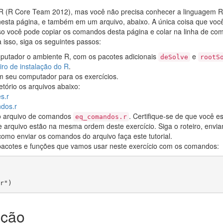
m R (R Core Team 2012), mas você não precisa conhecer a linguagem 
nesta página, e também em um arquivo, abaixo. A única coisa que voc
sso você pode copiar os comandos desta página e colar na linha de co
a isso, siga os seguintes passos:
putador o ambiente R, com os pacotes adicionais
e
deSolve
rootS
eiro de instalação do R
.
em seu computador para os exercícios.
etório os arquivos abaixo:
s.r
dos.r
do arquivo de comandos
. Certifique-se de que você es
eq_comandos.r
arquivo estão na mesma ordem deste exercício. Siga o roteiro, envi
omo enviar os comandos do arquivo faça este tutorial.
pacotes e funções que vamos usar neste exercício com os comandos:
r")
ação