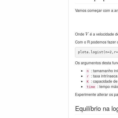
Vamos começar com a anál
V
Onde
é a velocidade d
V
Com o R podemos fazer o 
plota.logist(n=2,r=
Os argumentos desta fun
: tamamanho ini
n
: taxa intrínsec
r
: capacidade de
K
: tempo má
time
Experimente alterar os pa
Equilíbrio na lo