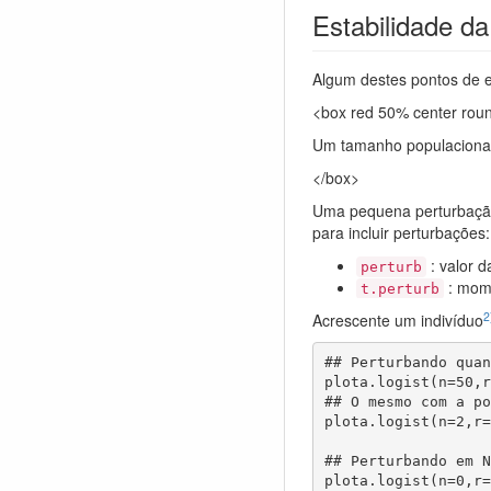
Estabilidade da
Algum destes pontos de e
<box red 50% center rou
Um tamanho populacional
</box>
Uma pequena perturbação
para incluir perturbações:
: valor d
perturb
: mom
t.perturb
2
Acrescente um indivíduo
## Perturbando quan
plota.logist(n=50,r
## O mesmo com a po
plota.logist(n=2,r=
## Perturbando em N