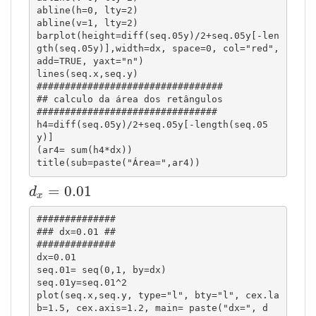
abline(h=0, lty=2)

abline(v=1, lty=2)

barplot(height=diff(seq.05y)/2+seq.05y[-len
gth(seq.05y)],width=dx, space=0, col="red", 
add=TRUE, yaxt="n")

lines(seq.x,seq.y)

#################################

## calculo da área dos retângulos

################################

h4=diff(seq.05y)/2+seq.05y[-length(seq.05
y)]

(ar4= sum(h4*dx))

title(sub=paste("Área=",ar4))
d
x
=
0.01
=
0.01
d
x
##############

### dx=0.01 ##

##############

dx=0.01

seq.01= seq(0,1, by=dx)

seq.01y=seq.01^2

plot(seq.x,seq.y, type="l", bty="l", cex.la
b=1.5, cex.axis=1.2, main= paste("dx=", d