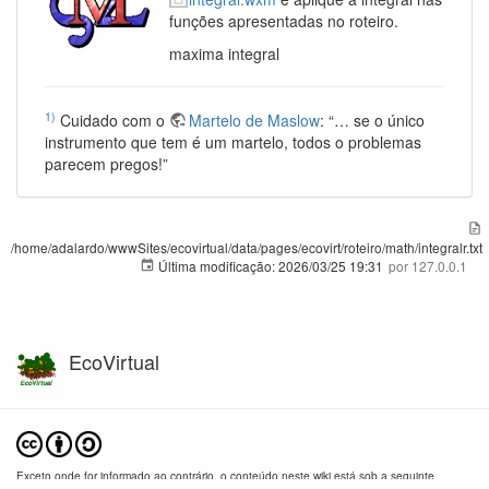
funções apresentadas no roteiro.
maxima integral
1)
Cuidado com o
Martelo de Maslow
: “… se o único
instrumento que tem é um martelo, todos o problemas
parecem pregos!”
/home/adalardo/wwwSites/ecovirtual/data/pages/ecovirt/roteiro/math/integralr.txt
Última modificação:
2026/03/25 19:31
por
127.0.0.1
EcoVirtual
Exceto onde for informado ao contrário, o conteúdo neste wiki está sob a seguinte