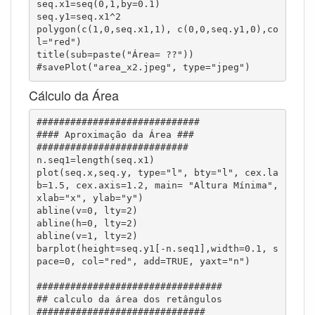
seq.x1=seq(0,1,by=0.1)

seq.y1=seq.x1^2

polygon(c(1,0,seq.x1,1), c(0,0,seq.y1,0),co
l="red")

title(sub=paste("Área= ??"))

#savePlot("area_x2.jpeg", type="jpeg")
Cálculo da Área
#############################

#### Aproximação da Área ###

###########################

n.seq1=length(seq.x1)

plot(seq.x,seq.y, type="l", bty="l", cex.la
b=1.5, cex.axis=1.2, main= "Altura Mínima",
xlab="x", ylab="y")

abline(v=0, lty=2)

abline(h=0, lty=2)

abline(v=1, lty=2)

barplot(height=seq.y1[-n.seq1],width=0.1, s
pace=0, col="red", add=TRUE, yaxt="n")

#################################

## calculo da área dos retângulos

##############################
