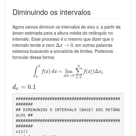
Diminuindo os intervalos
Agora vamos diminuir os intervalos do eixo x, a partir da
árean estimada para a altura média do retângulo no
intervalo. Esse processo é o mesmo que dizer que o
Δ
x
→
0
intervalo tende a zero
, em outras palavras
Δ
→
0
x
estamos buscando a somatória de limites. Podemos
formular dessa forma:
∫
a
b
f
(
x
)
d
x
=
lim
Δ
x
→
0
∑
i
=
1
n
f
(
x
i
∗
)
Δ
x
i
n
b
∫
∑
∗
(
)
=
lim
(
)
Δ
f
x
d
x
f
x
x
i
i
Δ
→
0
x
=
1
a
i
d
x
=
0.1
=
0.1
d
x
###########################################
#######

## DIMINUNIDO O INTERVALO (BASE) DOS RETÂNG
ULOS ##

###########################################
#######

x11()
