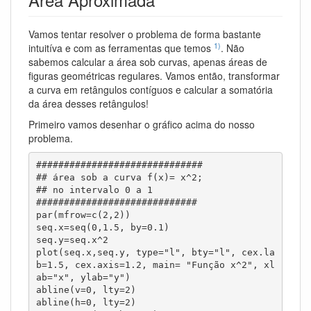
Vamos tentar resolver o problema de forma bastante
1)
intuitíva e com as ferramentas que temos
. Não
sabemos calcular a área sob curvas, apenas áreas de
figuras geométricas regulares. Vamos então, transformar
a curva em retângulos contíguos e calcular a somatória
da área desses retângulos!
Primeiro vamos desenhar o gráfico acima do nosso
problema.
##############################

## área sob a curva f(x)= x^2;

## no intervalo 0 a 1

#############################

par(mfrow=c(2,2))

seq.x=seq(0,1.5, by=0.1)

seq.y=seq.x^2

plot(seq.x,seq.y, type="l", bty="l", cex.la
b=1.5, cex.axis=1.2, main= "Função x^2", xl
ab="x", ylab="y")

abline(v=0, lty=2)

abline(h=0, lty=2)
