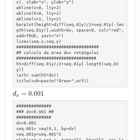
x), xlab="x", ylab="y")

abline(v=0, lty=2)

abline(h=0, lty=2)

abline(v=1, lty=2)

barplot(height=diff(seq.01y)/2+seq.01y[-len
gth(seq.01y)],width=dx, space=0, col="red", 
add=TRUE, yaxt="n")

lines(seq.x,seq.y)

#################################

## calculo da área dos retângulos

################################

h5=diff(seq.01y)/2+seq.01y[-length(seq.01
y)]

(ar5= sum(h5*dx))

title(sub=paste("Área=",ar5))
d
x
=
0.001
=
0.001
d
x
##############

### dx=0.001 ##

##############

dx=0.001

seq.001= seq(0,1, by=dx)

seq.001y=seq.001^2

plot(seq.x,seq.y, type="l", bty="l", cex.la