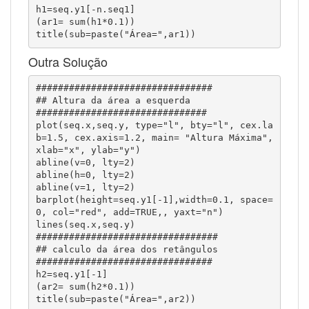
h1=seq.y1[-n.seq1]

(ar1= sum(h1*0.1))

title(sub=paste("Área=",ar1))
Outra Solução
################################

## Altura da área a esquerda 

###############################

plot(seq.x,seq.y, type="l", bty="l", cex.la
b=1.5, cex.axis=1.2, main= "Altura Máxima", 
xlab="x", ylab="y")

abline(v=0, lty=2)

abline(h=0, lty=2)

abline(v=1, lty=2)

barplot(height=seq.y1[-1],width=0.1, space=
0, col="red", add=TRUE,, yaxt="n")

lines(seq.x,seq.y)

#################################

## calculo da área dos retângulos

################################

h2=seq.y1[-1]

(ar2= sum(h2*0.1))

title(sub=paste("Área=",ar2))