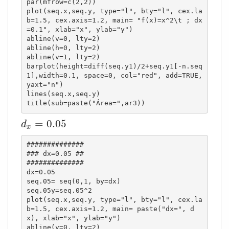
par(mfrow=c(2,2))

plot(seq.x,seq.y, type="l", bty="l", cex.la
b=1.5, cex.axis=1.2, main= "f(x)=x^2\t ; dx
=0.1", xlab="x", ylab="y")

abline(v=0, lty=2)

abline(h=0, lty=2)

abline(v=1, lty=2)

barplot(height=diff(seq.y1)/2+seq.y1[-n.seq
1],width=0.1, space=0, col="red", add=TRUE, 
yaxt="n")

lines(seq.x,seq.y)

title(sub=paste("Área=",ar3))
d
x
=
0.05
=
0.05
d
x
##############

### dx=0.05 ##

##############

dx=0.05

seq.05= seq(0,1, by=dx)

seq.05y=seq.05^2

plot(seq.x,seq.y, type="l", bty="l", cex.la
b=1.5, cex.axis=1.2, main= paste("dx=", d
x), xlab="x", ylab="y")

abline(v=0, lty=2)
