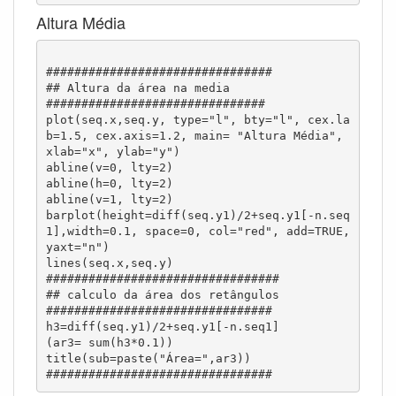
Altura Média
################################

## Altura da área na media  

###############################

plot(seq.x,seq.y, type="l", bty="l", cex.la
b=1.5, cex.axis=1.2, main= "Altura Média", 
xlab="x", ylab="y")

abline(v=0, lty=2)

abline(h=0, lty=2)

abline(v=1, lty=2)

barplot(height=diff(seq.y1)/2+seq.y1[-n.seq
1],width=0.1, space=0, col="red", add=TRUE, 
yaxt="n")

lines(seq.x,seq.y)

#################################

## calculo da área dos retângulos

################################

h3=diff(seq.y1)/2+seq.y1[-n.seq1]

(ar3= sum(h3*0.1))

title(sub=paste("Área=",ar3))

################################