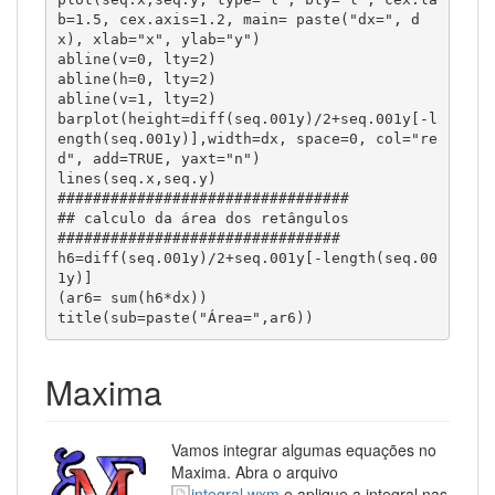
b=1.5, cex.axis=1.2, main= paste("dx=", d
x), xlab="x", ylab="y")

abline(v=0, lty=2)

abline(h=0, lty=2)

abline(v=1, lty=2)

barplot(height=diff(seq.001y)/2+seq.001y[-l
ength(seq.001y)],width=dx, space=0, col="re
d", add=TRUE, yaxt="n")

lines(seq.x,seq.y)

#################################

## calculo da área dos retângulos

################################

h6=diff(seq.001y)/2+seq.001y[-length(seq.00
1y)]

(ar6= sum(h6*dx))

title(sub=paste("Área=",ar6))
Maxima
Vamos integrar algumas equações no
Maxima. Abra o arquivo
integral.wxm
e aplique a integral nas