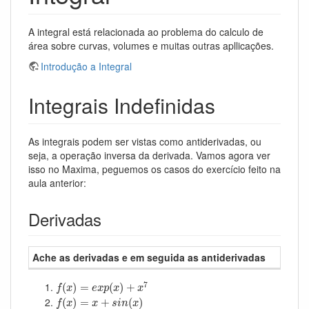
A integral está relacionada ao problema do calculo de
área sobre curvas, volumes e muitas outras apllicações.
Introdução a Integral
Integrais Indefinidas
As integrais podem ser vistas como antiderivadas, ou
seja, a operação inversa da derivada. Vamos agora ver
isso no Maxima, peguemos os casos do exercício feito na
aula anterior:
Derivadas
Ache as derivadas e em seguida as antiderivadas
f
(
x
)
=
e
x
p
(
x
)
+
x
7
7
(
)
=
(
)
+
f
x
e
x
p
x
x
f
(
x
)
=
x
+
s
i
n
(
x
)
(
)
=
+
(
)
f
x
x
s
i
n
x