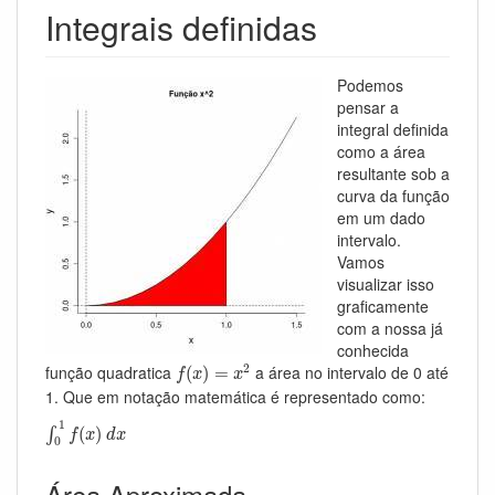
Integrais definidas
Podemos
pensar a
integral definida
como a área
resultante sob a
curva da função
em um dado
intervalo.
Vamos
visualizar isso
graficamente
com a nossa já
conhecida
f
(
x
)
=
x
2
2
função quadratica
a área no intervalo de 0 até
(
)
=
f
x
x
1. Que em notação matemática é representado como:
∫
0
1
f
(
x
)
d
x
1
(
)
∫
f
x
d
x
0
Área Aproximada