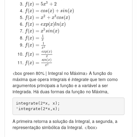
f
(
x
)
=
5
x
3
+
2
3
(
)
=
5
+
2
f
x
x
f
(
x
)
=
c
o
s
(
x
)
+
s
i
n
(
x
)
(
)
=
(
)
+
(
)
f
x
c
o
s
x
s
i
n
x
f
(
x
)
=
x
2
+
x
3
c
o
s
(
x
)
2
3
(
)
=
+
(
)
f
x
x
x
c
o
s
x
f
(
x
)
=
e
x
p
(
x
)
l
n
(
x
)
(
)
=
(
)
(
)
f
x
e
x
p
x
l
n
x
f
(
x
)
=
x
5
s
i
n
(
x
)
5
(
)
=
(
)
f
x
x
s
i
n
x
f
(
x
)
=
1
x
1
(
)
=
f
x
f
(
x
)
=
1
x
2
x
1
(
)
=
f
x
2
f
(
x
)
=
e
x
p
(
x
)
x
x
(
)
e
x
p
x
(
)
=
f
x
f
(
x
)
=
s
i
n
(
x
)
x
2
x
(
)
s
i
n
x
(
)
=
f
x
2
x
<box green 80% | Integral no Máxima> A função do
máxima que opera integrais é
integrate
que tem como
argumentos principais a função e a variável a ser
integrada. Há duas formas da função no Máxima,
integrate(2*x, x);

A primeira retorna a solução da Integral, a segunda, a
representação simbólica da Integral. </box>