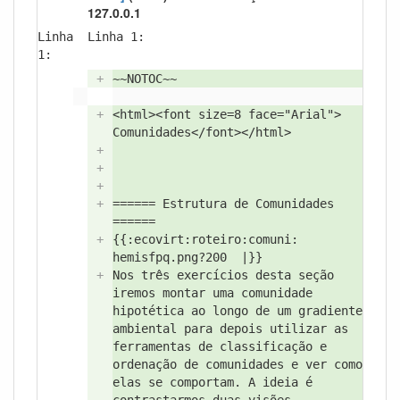
127.0.0.1
Linha
Linha 1:
1:
+
~~NOTOC~~
+
<
html><
font size=8 face="
Arial">
Comunidades</
font></
html>
+
+
+
+
====== Estrutura de Comunidades
======
+
{{:
ecovirt:
roteiro:
comuni:
hemisfpq.png?
200
|}}
+
Nos três exercícios desta seção
iremos montar uma comunidade
hipotética ao longo de um gradiente
ambiental para depois utilizar as
ferramentas de classificação e
ordenação de comunidades e ver como
elas se comportam. A ideia é