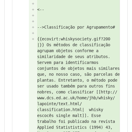
+
+
<--
+
+
+
-->
Classificação por Agrupamento#
+
+
{{ecovirt:
whiskysociety.gif?
200
|}} Os métodos de classificação
agrupam objetos conforme a
similaridade de seus atributos.
Servem para identificarmos
conjuntos de objetos mais similares
que, no nosso caso, são parcelas de
plantas. Entretanto, o método pode
ser usado também para outros fins
nobres, como classificar [[http://
www.dcs.ed.ac.uk/
home/
jhb/
whisky/
lapointe/
text.html/
classification.html|
whisky
escocês single malt]]. Esse
trabalho foi publicado na revista
Applied Statististics (1994) 43,