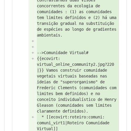
contrastarmos duas visões
concorrentes da ecologia de
comunidades : (1) as comunidades
tem limites definidos e (2) há uma
transição gradual na substituição
de espécies ao longo de gradientes
ambientais.
+
+
+
-->
Comunidade Virtual#
+
{{ecovirt:
virtual_online_community2.jpg?
220
|}} Vamos construir comunidade
vegetais virtuais baseadas nas
ideias de "
superorganismo"
de
Frederic Clements (comunidades com
limites bem definidos) e no
conceito individualístico de Henry
Gleason (comunidades sem limites
claramente definidos).
+
* [[ecovirt:
roteiro:
comuni:
comuni_virt1|Roteiro Comunidade
Virtual]]