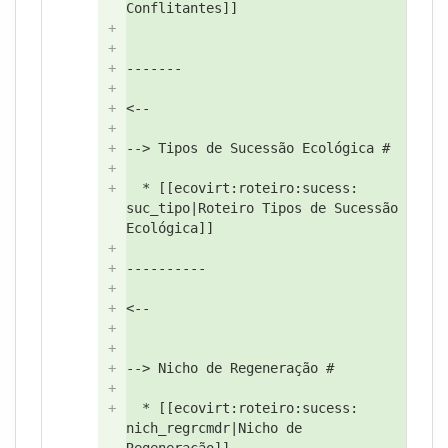
Conflitantes]]
+
+
+
-------
+
+
<--
+
+
--> Tipos de Sucessão Ecológica #
+
+
* [[ecovirt:
roteiro:
sucess:
suc_tipo|Roteiro Tipos de Sucessão
Ecológica]]
+
+
----------
+
+
<--
+
+
+
--> Nicho de Regeneração #
+
+
* [[ecovirt:
roteiro:
sucess:
nich_regrcmdr|Nicho de