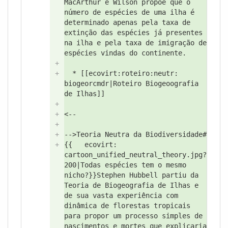
MacArthur e Wilson propõe que o
número de espécies de uma ilha é
determinado apenas pela taxa de
extinção das espécies já presentes
na ilha e pela taxa de imigração de
espécies vindas do continente.
+
+
* [[ecovirt:
roteiro:
neutr:
biogeorcmdr|Roteiro Biogeoografia
de Ilhas]]
+
+
<--
+
+
-->
Teoria Neutra da Biodiversidade#
+
{{
ecovirt:
cartoon_unified_neutral_theory.jpg?
200|Todas espécies tem o mesmo
nicho?
}}Stephen Hubbell partiu da
Teoria de Biogeografia de Ilhas e
de sua vasta experiência com
dinâmica de florestas tropicais
para propor um processo simples de
nascimentos e mortes que explicaria