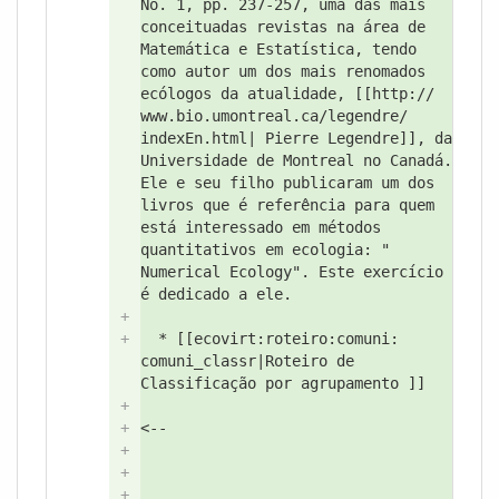
No. 1, pp. 237-257, uma das mais
conceituadas revistas na área de
Matemática e Estatística,
tendo
como autor um dos mais renomados
ecólogos da atualidade, [[http://
www.bio.umontreal.ca/
legendre/
indexEn.html| Pierre Legendre]], da
Universidade de Montreal no Canadá.
Ele e seu filho publicaram um dos
livros que é referência para quem
está interessado em métodos
quantitativos em ecologia: "
Numerical Ecology"
. Este exercício
é dedicado a ele.
+
+
* [[ecovirt:
roteiro:
comuni:
comuni_classr|Roteiro de
Classificação por agrupamento ]]
+
+
<--
+
+
+