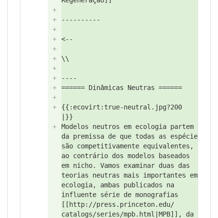
Regeneração]]
+
+
----------
+
+
<--
+
+
\\
+
+
----
+
====== Dinâmicas Neutras ======
+
+
{{:
ecovirt:
true-neutral.jpg?
200
|}}
+
Modelos neutros em ecologia partem
da premissa de que todas as espécie
são competitivamente equivalentes,
ao contrário dos modelos baseados
em nicho. Vamos examinar duas das
teorias neutras mais importantes em
ecologia, ambas publicados na
influente série de monografias
[[http://
press.princeton.edu/
catalogs/
series/
mpb.html|MPB]],
da