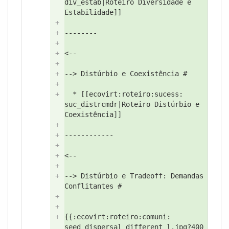
div_estab|Roteiro Diversidade e
Estabilidade]]
+
+
--------
+
+
<--
+
+
--> Distúrbio e Coexistência #
+
+
* [[ecovirt:
roteiro:
sucess:
suc_distrcmdr|Roteiro Distúrbio e
Coexistência]]
+
+
------------
+
+
<--
+
+
--> Distúrbio e Tradeoff: Demandas
Conflitantes #
+
+
+
{{:
ecovirt:
roteiro:
comuni:
seed_dispersal_different_l.jpg?
400