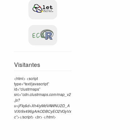
Visitantes
<html> <script
type=“text/javascript”
id=“clustrmaps”
src=“
cdn.clustrmaps.com/map_v2
.js?
u=jFIq&d=Xh4iyMdVAWNU2D_A
ViXr9x496gArkODBCyEO2VGyVx
c”></script> <br> </html>