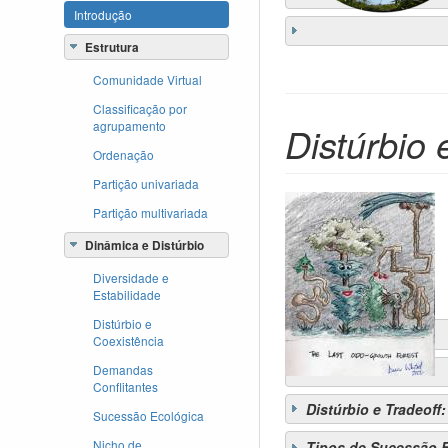
Introdução
Estrutura
Comunidade Virtual
Classificação por
agrupamento
Distúrbio
Ordenação
Partição univariada
Partição multivariada
Dinâmica e Distúrbio
Diversidade e
Estabilidade
Distúrbio e
Coexistência
Demandas
Conflitantes
Distúrbio e Tradeoff
Sucessão Ecológica
Nicho de
Tipos de Sucessão 