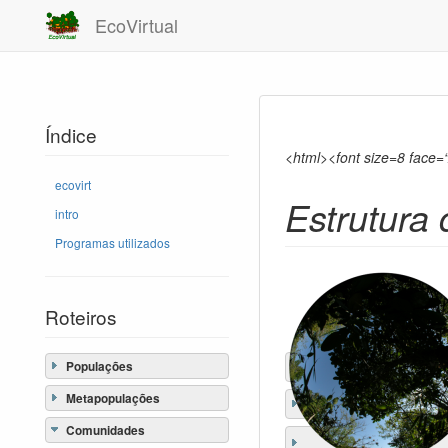
EcoVirtual
Índice
<html><font size=8 face=
ecovirt
Estrutura
intro
Programas utilizados
Roteiros
Populações
Metapopulações
Comunidades