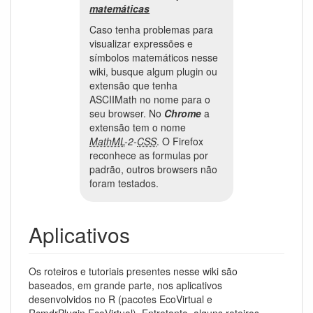
matemáticas
Caso tenha problemas para
visualizar expressões e
símbolos matemáticos nesse
wiki, busque algum plugin ou
extensão que tenha
ASCIIMath no nome para o
seu browser. No
Chrome
a
extensão tem o nome
MathML
-2-
CSS
. O Firefox
reconhece as formulas por
padrão, outros browsers não
foram testados.
Aplicativos
Os roteiros e tutoriais presentes nesse wiki são
baseados, em grande parte, nos aplicativos
desenvolvidos no R (pacotes EcoVirtual e
RcmdrPlugin.EcoVirtual). Entretanto, alguns roteiros